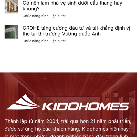
trình
MẮN
Minimalist
Có nên làm nhà vệ sinh dưới cầu thang hay
“HÈ
TRÚNG
lên
không?
ĐẲNG
THƯỞNG
ngôi
ở
Chức năng bình luận bị tắt
CẤP
CHƯƠNG
Có
–
TRÌNH
nên
GROHE tăng cường đầu tư và tái khẳng định vị
CHẠM
“HÈ
làm
CHUẨN
ĐẲNG
thế tại thị trường Vương quốc Anh
nhà
SPA”
CẤP
ở
Chức năng bình luận bị tắt
vệ
khép
–
GROHE
sinh
lại
CHẠM
tăng
dưới
với
CHUẨN
cường
cầu
lễ
SPA”
đầu
thang
bốc
2026
tư
hay
thăm
và
không?
trúng
tái
thưởng
khẳng
thành
định
công
vị
Tháng
thế
7/2026
tại
thị
trường
Vương
Thành lập từ năm 2004, trải qua hơn 21 năm phát triển,
quốc
được sự ủng hộ của khách hàng,
Kidohomes hiện nay
Anh
là một trong những doanh nghiệp hàng đầu trong lĩnh