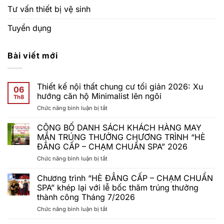
Tư vấn thiết bị vệ sinh
Tuyển dụng
Bài viết mới
Thiết kế nội thất chung cư tối giản 2026: Xu
06
hướng căn hộ Minimalist lên ngôi
Th8
ở
Chức năng bình luận bị tắt
Thiết
kế
CÔNG BỐ DANH SÁCH KHÁCH HÀNG MAY
nội
MẮN TRÚNG THƯỞNG CHƯƠNG TRÌNH “HÈ
thất
ĐẲNG CẤP – CHẠM CHUẨN SPA” 2026
chung
ở
Chức năng bình luận bị tắt
cư
CÔNG
tối
BỐ
giản
Chương trình “HÈ ĐẲNG CẤP – CHẠM CHUẨN
DANH
2026:
SPA” khép lại với lễ bốc thăm trúng thưởng
SÁCH
Xu
thành công Tháng 7/2026
KHÁCH
hướng
ở
Chức năng bình luận bị tắt
HÀNG
căn
Chương
MAY
hộ