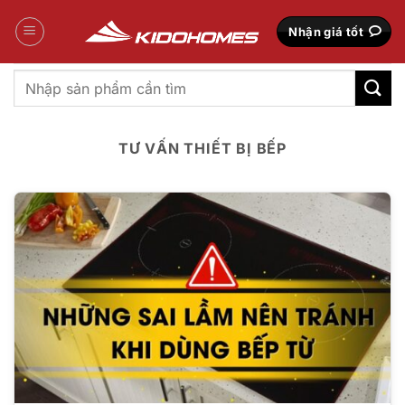
Bỏ
qua
Nhận giá tốt
nội
dung
Tìm
kiếm:
TƯ VẤN THIẾT BỊ BẾP