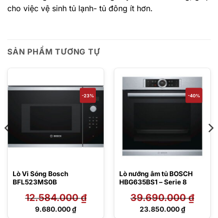
cho việc vệ sinh tủ lạnh- tủ đông ít hơn.
SẢN PHẨM TƯƠNG TỰ
-23%
-40%
Lò Vi Sóng Bosch
Lò nướng âm tủ BOSCH
BFL523MS0B
HBG635BS1 – Serie 8
12.584.000
₫
39.690.000
₫
Giá
Giá
9.680.000
₫
23.850.000
₫
gốc
gốc
Giá
Giá