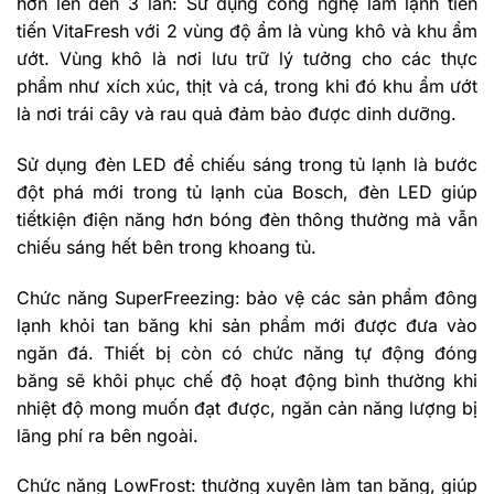
hơn lến đến 3 lần: Sử dụng công nghệ làm lạnh tiên
tiến VitaFresh với 2 vùng độ ẩm là vùng khô và khu ẩm
ướt. Vùng khô là nơi lưu trữ lý tưởng cho các thực
phẩm như xích xúc, thịt và cá, trong khi đó khu ẩm ướt
là nơi trái cây và rau quả đảm bảo được dinh dưỡng.
Sử dụng đèn LED để chiếu sáng trong tủ lạnh là bước
đột phá mới trong tủ lạnh của Bosch, đèn LED giúp
tiếtkiện điện năng hơn bóng đèn thông thường mà vẫn
chiếu sáng hết bên trong khoang tủ.
Chức năng SuperFreezing: bảo vệ các sản phẩm đông
lạnh khỏi tan băng khi sản phẩm mới được đưa vào
ngăn đá. Thiết bị còn có chức năng tự động đóng
băng sẽ khôi phục chế độ hoạt động bình thường khi
nhiệt độ mong muốn đạt được, ngăn cản năng lượng bị
lãng phí ra bên ngoài.
Chức năng LowFrost: thường xuyên làm tan băng, giúp