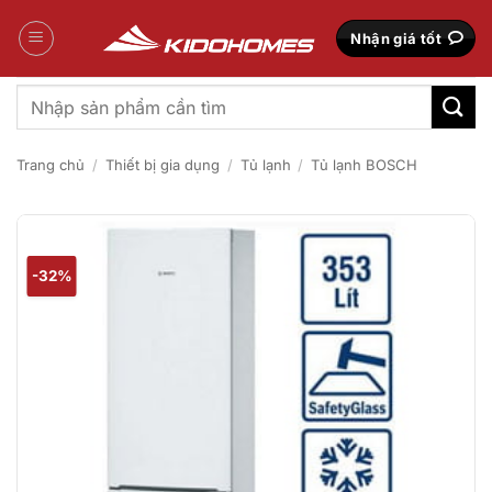
Bỏ
qua
Nhận giá tốt
nội
dung
Tìm
kiếm:
Trang chủ
/
Thiết bị gia dụng
/
Tủ lạnh
/
Tủ lạnh BOSCH
-32%