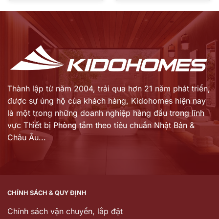
là:
là:
hiện
hiện
12.584.000 ₫.
39.690.000 ₫.
tại
tại
là:
là:
9.680.000 ₫.
23.850.000 ₫.
Thành lập từ năm 2004, trải qua hơn 21 năm phát triển,
được sự ủng hộ của khách hàng,
Kidohomes hiện nay
là một trong những doanh nghiệp hàng đầu trong lĩnh
vực Thiết bị Phòng tắm theo tiêu chuẩn Nhật Bản &
Châu Âu...
CHÍNH SÁCH & QUY ĐỊNH
Chính sách vận chuyển, lắp đặt