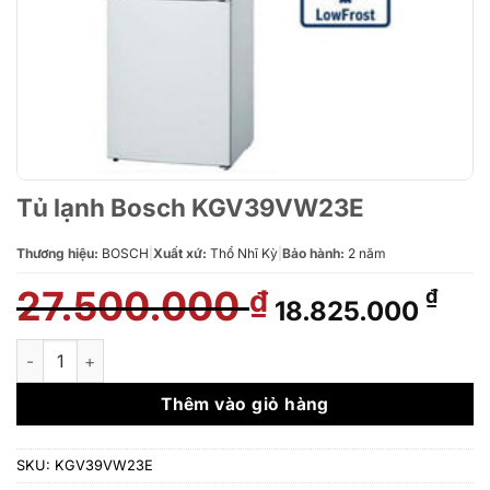
Tủ lạnh Bosch KGV39VW23E
Thương hiệu:
BOSCH
|
Xuất xứ:
Thổ Nhĩ Kỳ
|
Bảo hành:
2 năm
27.500.000
Giá
Giá
₫
₫
18.825.000
gốc
hiệ
là:
tại
Tủ lạnh Bosch KGV39VW23E số lượng
27.500.000 ₫.
là:
18.
Thêm vào giỏ hàng
SKU:
KGV39VW23E