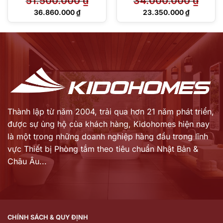
51.500.000
₫
34.000.000
₫
Giá
Giá
36.860.000
₫
23.350.000
₫
gốc
gốc
Giá
Giá
là:
là:
hiện
hiện
51.500.000 ₫.
34.000.000 ₫.
tại
tại
là:
là:
36.860.000 ₫.
23.350.000 ₫.
Thành lập từ năm 2004, trải qua hơn 21 năm phát triển,
được sự ủng hộ của khách hàng,
Kidohomes hiện nay
là một trong những doanh nghiệp hàng đầu trong lĩnh
vực Thiết bị Phòng tắm theo tiêu chuẩn Nhật Bản &
Châu Âu...
CHÍNH SÁCH & QUY ĐỊNH