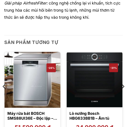
Giải pháp AirfreshFilter:
công nghệ chống lại vi khuẩn, tích cực
trung hòa các mùi hôi bên trong tủ lạnh, những mùi thơm từ
thức ăn sẽ được hấp thụ vào trong không khí.
SẢN PHẨM TƯƠNG TỰ
-28%
-31%
Máy rửa bát BOSCH
Lò nướng Bosch
SMS88UI36E – Độc lập –
HBG633BB1B – Âm tủ
Serie 8