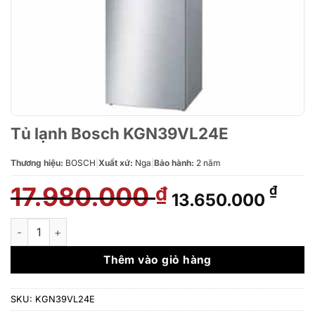
Tủ lạnh Bosch KGN39VL24E
Thương hiệu:
BOSCH
|
Xuất xứ:
Nga
|
Bảo hành:
2 năm
17.980.000
Giá
Giá
₫
₫
13.650.000
gốc
hiện
là:
tại
Tủ lạnh Bosch KGN39VL24E số lượng
17.980.000 ₫.
là:
13.6
Thêm vào giỏ hàng
SKU:
KGN39VL24E