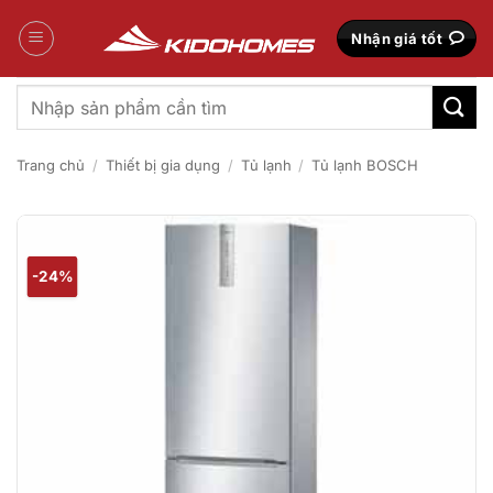
Bỏ
qua
Nhận giá tốt
nội
dung
Tìm
kiếm:
Trang chủ
/
Thiết bị gia dụng
/
Tủ lạnh
/
Tủ lạnh BOSCH
-24%