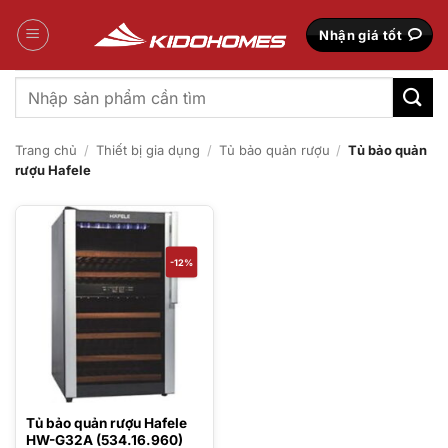
Bỏ
qua
Nhận giá tốt
nội
dung
Tìm
kiếm:
Trang chủ
/
Thiết bị gia dụng
/
Tủ bảo quản rượu
/
Tủ bảo quản
rượu Hafele
-12%
Tủ bảo quản rượu Hafele
HW-G32A (534.16.960)