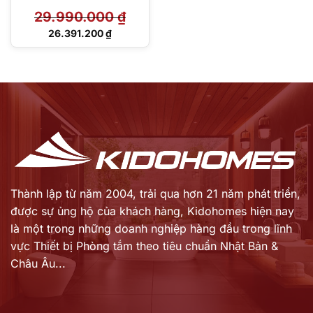
29.990.000
₫
Giá
26.391.200
₫
gốc
Giá
là:
hiện
29.990.000 ₫.
tại
là:
26.391.200 ₫.
Thành lập từ năm 2004, trải qua hơn 21 năm phát triển,
được sự ủng hộ của khách hàng,
Kidohomes hiện nay
là một trong những doanh nghiệp hàng đầu trong lĩnh
vực Thiết bị Phòng tắm theo tiêu chuẩn Nhật Bản &
Châu Âu...