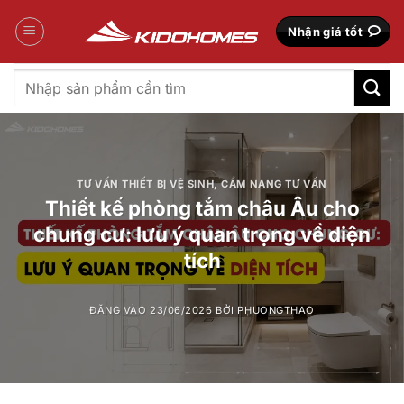
Bỏ
qua
Nhận giá tốt
nội
dung
Tìm
kiếm:
TƯ VẤN THIẾT BỊ VỆ SINH
,
CẨM NANG TƯ VẤN
Thiết kế phòng tắm châu Âu cho
chung cư: lưu ý quan trọng về diện
tích
ĐĂNG VÀO
23/06/2026
BỞI
PHUONGTHAO