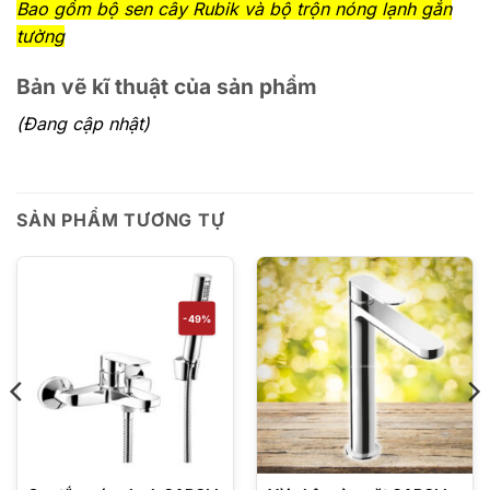
Bao gồm bộ sen cây Rubik và bộ trộn nóng lạnh gắn
tường
Bản vẽ kĩ thuật của sản phẩm
(Đang cập nhật)
SẢN PHẨM TƯƠNG TỰ
-49%