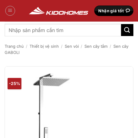
Bỏ
qua
Nhận giá tốt
nội
dung
Tìm
kiếm:
Trang chủ
/
Thiết bị vệ sinh
/
Sen vòi
/
Sen cây tắm
/
Sen cây
GABOLI
-25%