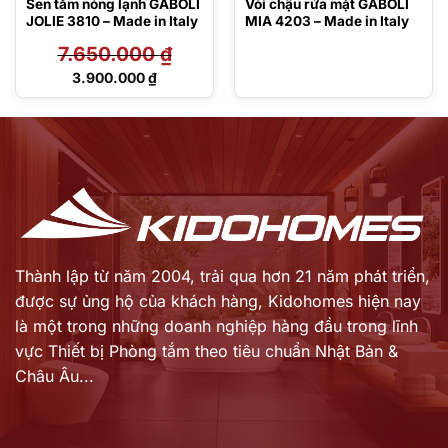
Sen tắm nóng lạnh GABOLI
Vòi chậu rửa mặt GABOLI
JOLIE 3810 – Made in Italy
MIA 4203 – Made in Italy
7.650.000
₫
Giá
3.900.000
₫
gốc
Giá
là:
hiện
7.650.000 ₫.
tại
là:
3.900.000 ₫.
Thành lập từ năm 2004, trải qua hơn 21 năm phát triển,
được sự ủng hộ của khách hàng,
Kidohomes hiện nay
là một trong những doanh nghiệp hàng đầu trong lĩnh
vực Thiết bị Phòng tắm theo tiêu chuẩn Nhật Bản &
Châu Âu...