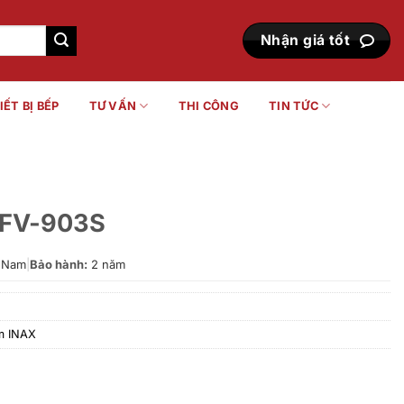
Nhận giá tốt
IẾT BỊ BẾP
TƯ VẤN
THI CÔNG
TIN TỨC
BFV-903S
 Nam
|
Bảo hành:
2 năm
m INAX