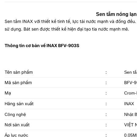
Sen tắm nóng lạnh
Sen tắm INAX
với thiết kế tinh tế, lực tải nước mạnh và đồng đề
sử dụng. Bát sen được thiết kế hiện đại tạo tia nước mạnh mẽ.
Thông tin cơ bản về INAX BFV-903S
Tên sản phẩm
:
Sen t
Mã sản phẩm
:
BFV-
Mạ
:
Crom-
Hãng sản xuất
:
INAX
:
Công nghệ
Nhật 
Nơi sản xuất
:
VIỆT
:
Áp lực nước
0.05M