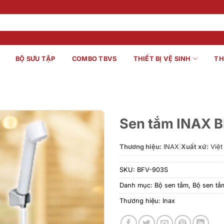
BỘ SƯU TẬP
COMBO TBVS
THIẾT BỊ VỆ SINH
TH
Sen tắm INAX 
Thương hiệu:
INAX
|
Xuất xứ:
Việt
SKU:
BFV-903S
Danh mục:
Bộ sen tắm
,
Bộ sen tắ
Thương hiệu:
Inax