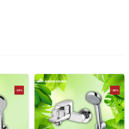
-29%
-30%