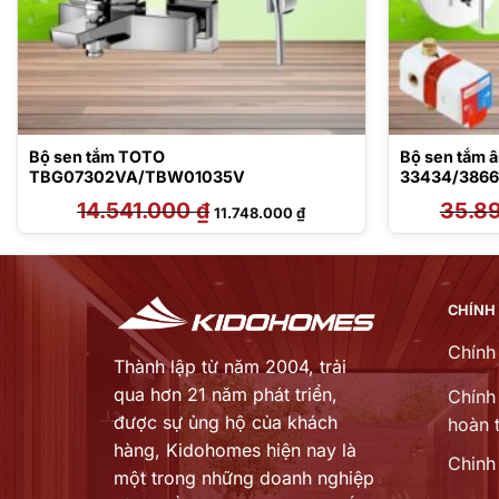
Bộ sen tắm TOTO
Bộ sen tắm 
TBG07302VA/TBW01035V
33434/386
00/6433005
14.541.000
₫
Giá
Giá
35.8
11.748.000
₫
00
gốc
hiện
là:
tại
14.541.000 ₫.
là:
 ₫.
11.748.000 ₫.
CHÍNH
Chính
Thành lập từ năm 2004, trải
qua hơn 21 năm phát triển,
Chính 
được sự ủng hộ của khách
hoàn t
hàng,
Kidohomes hiện nay là
Chinh
một trong những doanh nghiệp