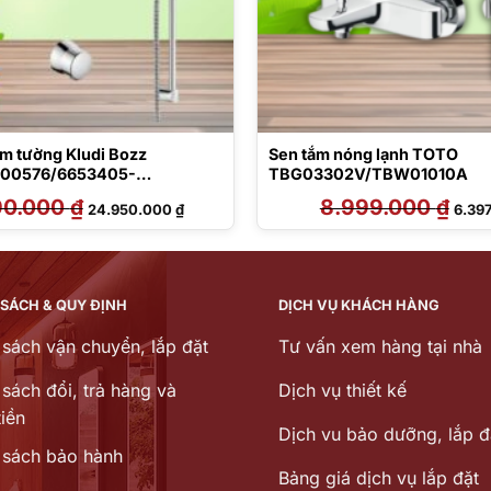
âm tường Kludi Bozz
Sen tắm nóng lạnh TOTO
600576/6653405-
TBG03302V/TBW01010A
-00/636005-00/6816005-
90.000
₫
Giá
Giá
8.999.000
₫
Giá
24.950.000
₫
6.39
gốc
hiện
gốc
là:
tại
là:
35.890.000 ₫.
là:
8.999
24.950.000 ₫.
 SÁCH & QUY ĐỊNH
DỊCH VỤ KHÁCH HÀNG
 sách vận chuyển, lắp đặt
Tư vấn xem hàng tại nhà
sách đổi, trả hàng và
Dịch vụ thiết kế
iền
Dịch vu bảo dưỡng, lắp đ
 sách bảo hành
Bảng giá dịch vụ lắp đặt