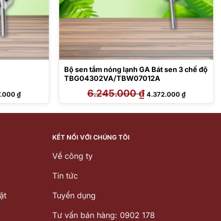
Bộ sen tắm nóng lạnh GA Bát sen 3 chế độ
TBG04302VA/TBW07012A
Giá
6.245.000
₫
Giá
Giá
7.000
₫
4.372.000
₫
hiện
gốc
hiện
tại
là:
tại
.000 ₫.
là:
6.245.000 ₫.
là:
6.397.000 ₫.
4.372.000 ₫
KẾT NỐI VỚI CHÚNG TÔI
Về công ty
Tin tức
ặt
Tuyển dụng
Tư vấn bán hàng: 0902 178