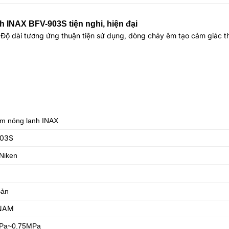
 INAX BFV-903S tiện nghi, hiện đại
u. Độ dài tương ứng thuận tiện sử dụng, dòng chảy êm tạo cảm giác t
ắm nóng lạnh INAX
903S
Niken
Bản
 NAM
Pa~0.75MPa