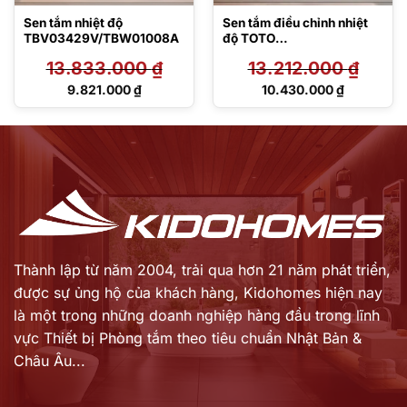
Sen tắm nhiệt độ
Sen tắm điều chỉnh nhiệt
TBV03429V/TBW01008A
độ TOTO
TBV01402BA/TBW01010A
13.833.000
₫
13.212.000
₫
Giá
Giá
9.821.000
₫
10.430.000
₫
gốc
gốc
Giá
Giá
là:
là:
hiện
hiện
13.833.000 ₫.
13.212.000 ₫.
tại
tại
là:
là:
9.821.000 ₫.
10.430.000 ₫.
Thành lập từ năm 2004, trải qua hơn 21 năm phát triển,
được sự ủng hộ của khách hàng,
Kidohomes hiện nay
là một trong những doanh nghiệp hàng đầu trong lĩnh
vực Thiết bị Phòng tắm theo tiêu chuẩn Nhật Bản &
Châu Âu...