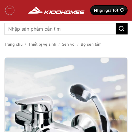
Bỏ
qua
Nhận giá tốt
nội
dung
Tìm
kiếm:
Trang chủ
/
Thiết bị vệ sinh
/
Sen vòi
/
Bộ sen tắm