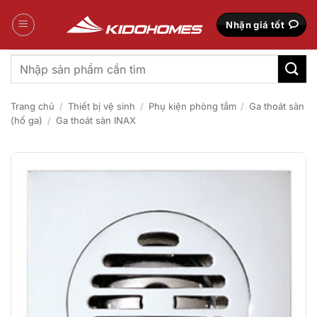
Bỏ
qua
Nhận giá tốt
nội
dung
Tìm
kiếm:
Trang chủ
/
Thiết bị vệ sinh
/
Phụ kiện phòng tắm
/
Ga thoát sàn
(hố ga)
/
Ga thoát sàn INAX