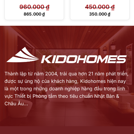
960.000
₫
450.000
₫
Giá
Giá
865.000
₫
350.000
₫
gốc
gốc
Giá
Giá
là:
là:
hiện
hiện
960.000 ₫.
450.000 ₫.
tại
tại
là:
là:
865.000 ₫.
350.000 ₫.
Thành lập từ năm 2004, trải qua hơn 21 năm phát triển,
được sự ủng hộ của khách hàng,
Kidohomes hiện nay
là một trong những doanh nghiệp hàng đầu trong lĩnh
vực Thiết bị Phòng tắm theo tiêu chuẩn Nhật Bản &
Châu Âu...