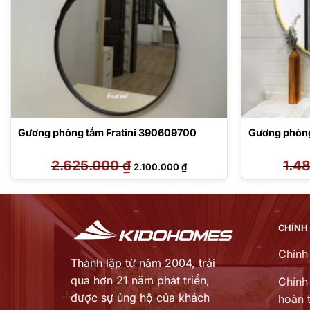
Gương phòng tắm Fratini 390609700
Gương phòng
2.625.000
₫
Giá
Giá
1.4
2.100.000
₫
gốc
hiện
là:
tại
2.625.000 ₫.
là:
₫.
2.100.000 ₫.
CHÍNH
Chính
Thành lập từ năm 2004, trải
qua hơn 21 năm phát triển,
Chính 
được sự ủng hộ của khách
hoàn t