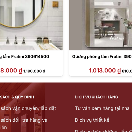
 tắm Fratini 390614500
Gương phòng tắm Fratini 3
88.000
₫
Giá
Giá
1.013.000
₫
Giá
1.190.000
₫
810.
gốc
hiện
gốc
là:
tại
là:
1.488.000 ₫.
là:
1.013
1.190.000 ₫.
 SÁCH & QUY ĐỊNH
DỊCH VỤ KHÁCH HÀNG
 sách vận chuyển, lắp đặt
Tư vấn xem hàng tại nhà
sách đổi, trả hàng và
Dịch vụ thiết kế
iền
Dịch vu bảo dưỡng, lắp đ