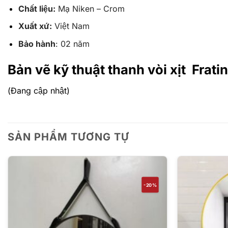
Chất liệu:
Mạ Niken – Crom
Xuất xứ:
Việt Nam
Bảo hành
: 02 năm
Bản vẽ kỹ thuật thanh vòi xịt Frat
(Đang cập nhật)
SẢN PHẨM TƯƠNG TỰ
-20%