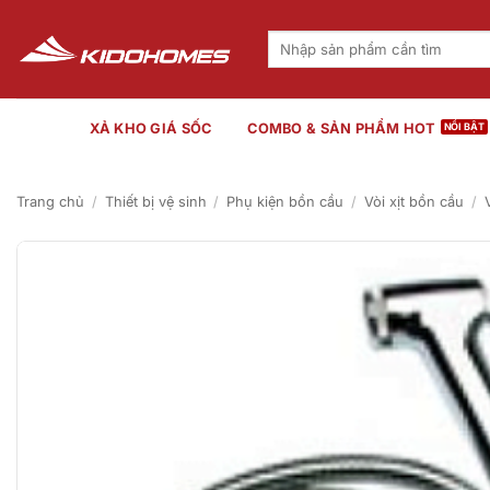
Bỏ
qua
Tìm
kiếm:
nội
dung
XẢ KHO GIÁ SỐC
COMBO & SẢN PHẨM HOT
Trang chủ
/
Thiết bị vệ sinh
/
Phụ kiện bồn cầu
/
Vòi xịt bồn cầu
/