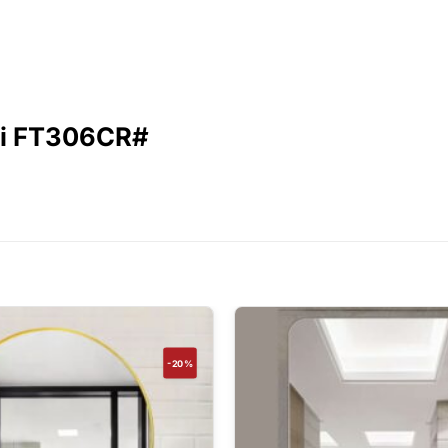
ini FT306CR#
-20%