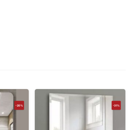
-20%
-31%