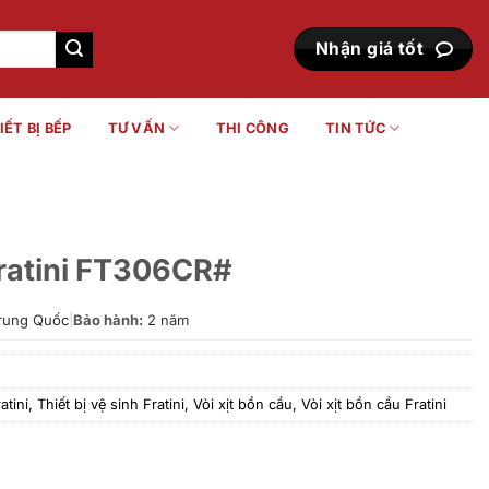
Nhận giá tốt
IẾT BỊ BẾP
TƯ VẤN
THI CÔNG
TIN TỨC
Fratini FT306CR#
rung Quốc
|
Bảo hành:
2 năm
atini
,
Thiết bị vệ sinh Fratini
,
Vòi xịt bồn cầu
,
Vòi xịt bồn cầu Fratini