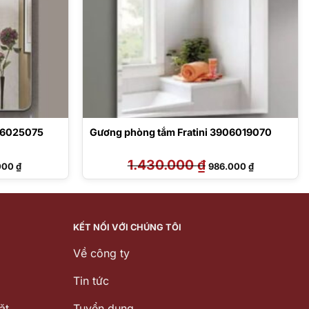
906025075
Gương phòng tắm Fratini 3906019070
Giá
1.430.000
₫
Giá
Giá
000
₫
986.000
₫
hiện
gốc
hiện
tại
là:
tại
.000 ₫.
là:
1.430.000 ₫.
là:
810.000 ₫.
986.000 ₫.
KẾT NỐI VỚI CHÚNG TÔI
Về công ty
Tin tức
ặt
Tuyển dụng