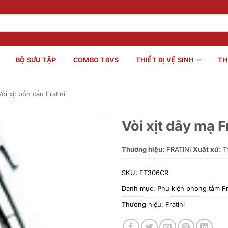
BỘ SƯU TẬP
COMBO TBVS
THIẾT BỊ VỆ SINH
TH
Vòi xịt bồn cầu Fratini
Vòi xịt dây mạ 
Thương hiệu:
FRATINI
|
Xuất xứ:
T
SKU:
FT306CR
Danh mục:
Phụ kiện phòng tắm Fr
Thương hiệu:
Fratini