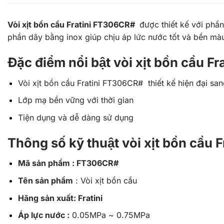
Vòi xịt bồn cầu Fratini FT306CR#
được thiết kế với phần
phần dây bằng inox giúp chịu áp lức nước tốt và bền màu
Đặc điểm nổi bật vòi xịt bồn cầu 
Vòi xịt bồn cầu Fratini FT306CR# thiết kế hiện đại san
Lớp mạ bền vững với thời gian
Tiện dụng và dễ dàng sử dụng
Thông số kỹ thuật vòi xịt bồn cầu
Mã sản phẩm : FT306CR#
Tên sản phẩm
: Vòi xịt bồn cầu
Hãng sản xuất: Fratini
Áp lực nước :
0.05MPa ~ 0.75MPa