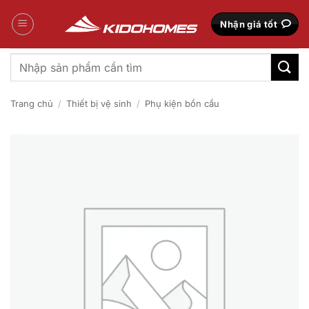
Bỏ
qua
Nhận giá tốt
nội
dung
Tìm
kiếm:
Trang chủ
/
Thiết bị vệ sinh
/
Phụ kiện bồn cầu