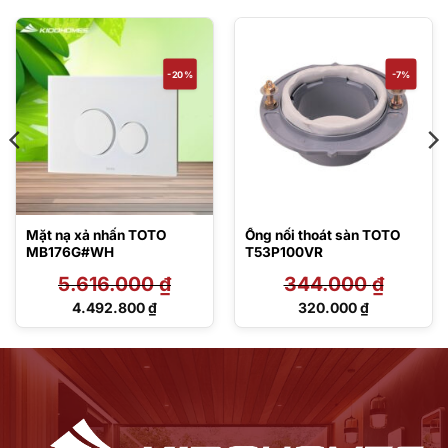
-20%
-7%
Mặt nạ xả nhấn TOTO
Ống nối thoát sàn TOTO
MB176G#WH
T53P100VR
5.616.000
₫
344.000
₫
Giá
Giá
4.492.800
₫
320.000
₫
gốc
gốc
Giá
Giá
là:
là:
hiện
hiện
5.616.000 ₫.
344.000 ₫.
tại
tại
là:
là:
4.492.800 ₫.
320.000 ₫.