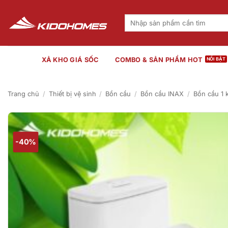
Bỏ
qua
Tìm
kiếm:
nội
dung
XẢ KHO GIÁ SỐC
COMBO & SẢN PHẨM HOT
Trang chủ
/
Thiết bị vệ sinh
/
Bồn cầu
/
Bồn cầu INAX
/
Bồn cầu 1 
-40%