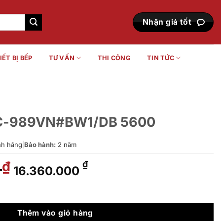
Nhận giá tốt
IẾT BỊ BẾP
TƯ VẤN
THI CÔNG
TIN TỨC
AC-989VN#BW1/DB 5600
h hãng
|
Bảo hành:
2 năm
0
Giá
Giá
₫
₫
16.360.000
gốc
hiện
là:
tại
DB 5600 số lượng
27.260.000 ₫.
là:
16.360.000 ₫.
Thêm vào giỏ hàng