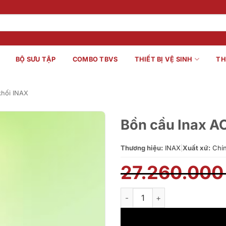
BỘ SƯU TẬP
COMBO TBVS
THIẾT BỊ VỆ SINH
TH
khối INAX
Bồn cầu Inax 
Thương hiệu:
INAX
|
Xuất xứ:
Chín
27.260.00
Bồn cầu Inax AC-989VN#BW1/