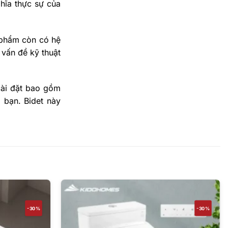
hĩa thực sự của
 phẩm còn có hệ
 vấn đề kỹ thuật
cài đặt bao gồm
 bạn. Bidet này
-30%
-30%