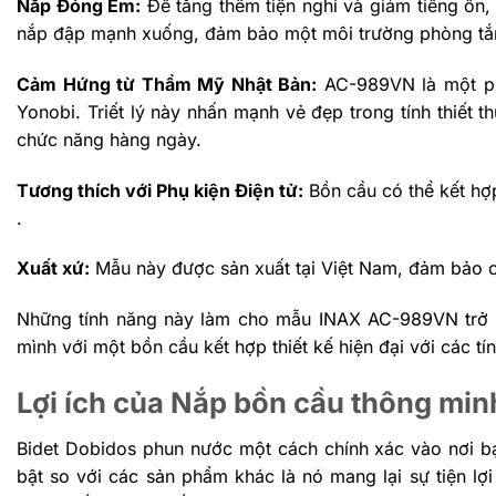
Nắp Đóng Êm:
Để tăng thêm tiện nghi và giảm tiếng ồn
nắp đập mạnh xuống, đảm bảo một môi trường phòng tắm y
Cảm Hứng từ Thẩm Mỹ Nhật Bản:
AC-989VN là một ph
Yonobi. Triết lý này nhấn mạnh vẻ đẹp trong tính thiết 
chức năng hàng ngày​​.
Tương thích với Phụ kiện Điện tử:
Bồn cầu có thể kết hợp
.
Xuất xứ:
Mẫu này được sản xuất tại Việt Nam, đảm bảo chấ
Những tính năng này làm cho mẫu INAX AC-989VN trở t
mình với một bồn cầu kết hợp thiết kế hiện đại với các tí
Lợi ích của Nắp bồn cầu thông mi
Bidet Dobidos phun nước một cách chính xác vào nơi b
bật so với các sản phẩm khác là nó mang lại sự tiện lợ