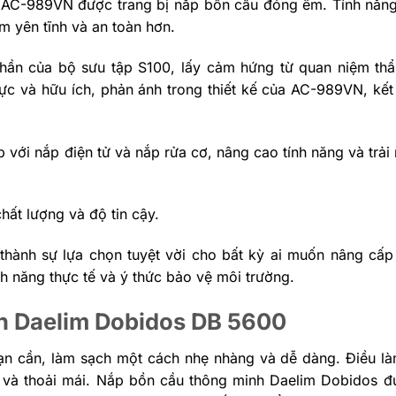
, AC-989VN được trang bị nắp bồn cầu đóng êm. Tính năn
ên tĩnh và an toàn hơn​​.
ần của bộ sưu tập S100, lấy cảm hứng từ quan niệm th
thực và hữu ích, phản ánh trong thiết kế của AC-989VN, kế
 với nắp điện tử và nắp rửa cơ, nâng cao tính năng và trải 
t lượng và độ tin cậy​​.
hành sự lựa chọn tuyệt vời cho bất kỳ ai muốn nâng cấ
nh năng thực tế và ý thức bảo vệ môi trường.
nh Daelim Dobidos DB 5600
ạn cần, làm sạch một cách nhẹ nhàng và dễ dàng. Điều l
i và thoải mái. Nắp bồn cầu thông minh Daelim Dobidos đư