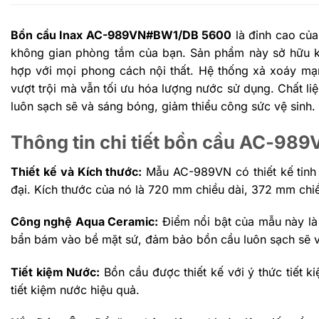
Bồn cầu Inax AC-989VN#BW1/DB 5600
là đỉnh cao của
không gian phòng tắm của bạn. Sản phẩm này sở hữu kiể
hợp với mọi phong cách nội thất. Hệ thống xả xoáy mạn
vượt trội mà vẫn tối ưu hóa lượng nước sử dụng. Chất l
luôn sạch sẽ và sáng bóng, giảm thiểu công sức vệ sinh.
Thông tin chi tiết bồn cầu AC-9
Thiết kế và Kích thước:
Mẫu AC-989VN có thiết kế tinh 
đại. Kích thước của nó là 720 mm chiều dài, 372 mm chiề
Công nghệ Aqua Ceramic:
Điểm nổi bật của mẫu này là
bẩn bám vào bề mặt sứ, đảm bảo bồn cầu luôn sạch sẽ và 
Tiết kiệm Nước:
Bồn cầu được thiết kế với ý thức tiết ki
tiết kiệm nước hiệu quả​​​​.