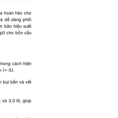
hòa hoàn hảo cho
và dễ dàng phối
m bảo hiệu suất
giữ cho bồn cầu
phong cách hiện
-5)​​​​.
 bụi bẩn và vết
và 3.0 lít, giúp