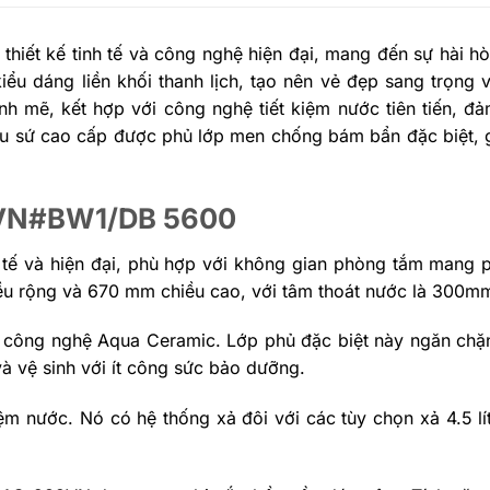
 thiết kế tinh tế và công nghệ hiện đại, mang đến sự hài 
u dáng liền khối thanh lịch, tạo nên vẻ đẹp sang trọng 
h mẽ, kết hợp với công nghệ tiết kiệm nước tiên tiến, đả
iệu sứ cao cấp được phủ lớp men chống bám bẩn đặc biệt, 
89VN#BW1/DB 5600
tế và hiện đại, phù hợp với không gian phòng tắm mang 
u rộng và 670 mm chiều cao, với tâm thoát nước là 300mm (+
 công nghệ Aqua Ceramic. Lớp phủ đặc biệt này ngăn chặn
vệ sinh với ít công sức bảo dưỡng​​.
ệm nước. Nó có hệ thống xả đôi với các tùy chọn xả 4.5 lít 