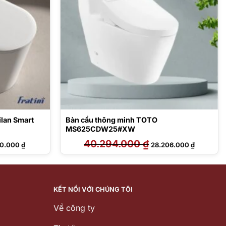
ilan Smart
Bàn cầu thông minh TOTO
MS625CDW25#XW
Giá
40.294.000
₫
Giá
Giá
50.000
₫
28.206.000
₫
hiện
gốc
hiện
tại
là:
tại
00.000 ₫.
là:
40.294.000 ₫.
là:
17.850.000 ₫.
28.206.00
KẾT NỐI VỚI CHÚNG TÔI
Về công ty