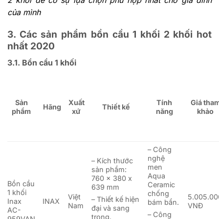
của mình
3. Các sản phẩm bồn cầu 1 khối 2 khối hot
nhất 2020
3.1. Bồn cầu 1 khối
Sản
Xuất
Tính
Giá tha
Hãng
Thiết kế
phẩm
xứ
năng
khảo
– Công
nghệ
– Kích thước
men
sản phẩm:
Aqua
760 x 380 x
Bồn cầu
Ceramic
639 mm
1 khối
chống
Việt
5.005.00
– Thiết kế hiện
Inax
INAX
bám bẩn.
Nam
VNĐ
đại và sang
AC-
– Công
trọng.
959VAN