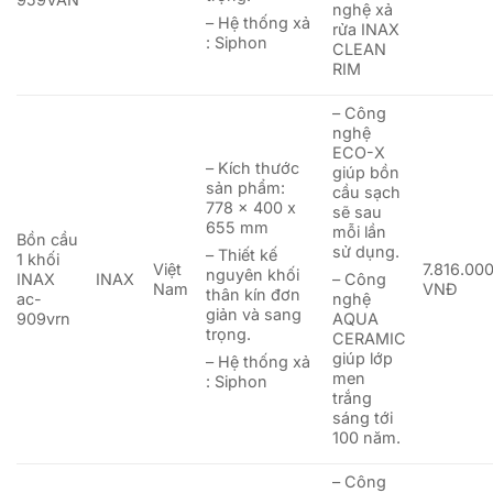
nghệ xả
– Hệ thống xả
rửa INAX
: Siphon
CLEAN
RIM
– Công
nghệ
ECO-X
– Kích thước
giúp bồn
sản phẩm:
cầu sạch
778 x 400 x
sẽ sau
655 mm
mỗi lần
Bồn cầu
sử dụng.
– Thiết kế
1 khối
Việt
7.816.00
nguyên khối
INAX
INAX
– Công
Nam
VNĐ
thân kín đơn
ac-
nghệ
giản và sang
909vrn
AQUA
trọng.
CERAMIC
giúp lớp
– Hệ thống xả
men
: Siphon
trắng
sáng tới
100 năm.
– Công