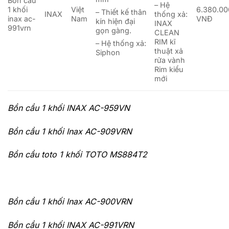
Bồn cầu
– Hệ
1 khối
Việt
6.380.00
– Thiết kế thân
INAX
thống xả:
inax ac-
Nam
VNĐ
kín hiện đại
INAX
991vrn
gọn gàng.
CLEAN
RIM kĩ
– Hệ thống xả:
thuật xả
Siphon
rửa vành
Rim kiểu
mới
Bồn cầu 1 khối INAX AC-959VN
Bồn cầu 1 khối Inax AC-909VRN
Bồn cầu toto 1 khối TOTO MS884T2
Bồn cầu 1 khối Inax AC-900VRN
Bồn cầu 1 khối INAX AC-991VRN