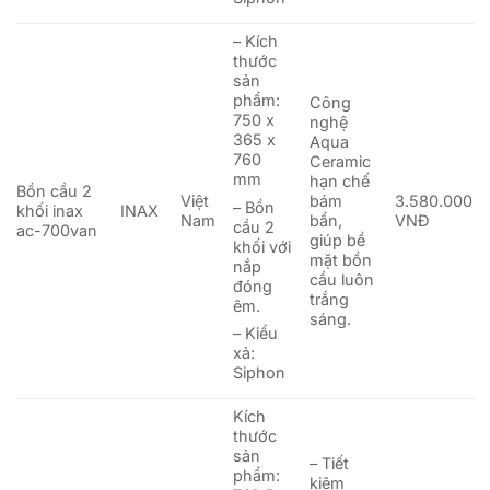
– Kích
thước
sản
phẩm:
Công
750 x
nghệ
365 x
Aqua
760
Ceramic
mm
hạn chế
Bồn cầu 2
Việt
bám
3.580.000
– Bồn
khối inax
INAX
Nam
bẩn,
VNĐ
cầu 2
ac-700van
giúp bề
khối với
mặt bồn
nắp
cầu luôn
đóng
trắng
êm.
sáng.
– Kiểu
xả:
Siphon
Kích
thước
sản
– Tiết
phẩm:
kiệm