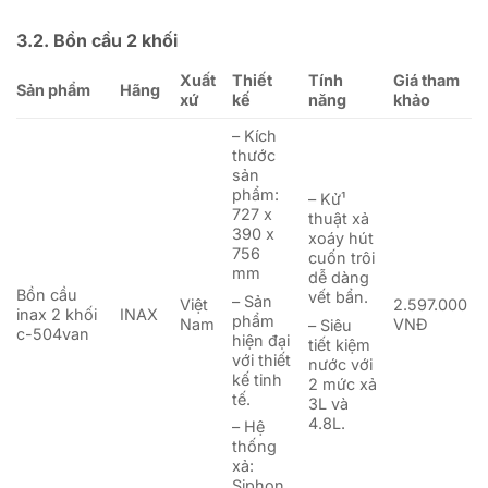
3.2. Bồn cầu 2 khối
Xuất
Thiết
Tính
Giá tham
Sản phẩm
Hãng
xứ
kế
năng
khảo
– Kích
thước
sản
phẩm:
– Kử¹
727 x
thuật xả
390 x
xoáy hút
756
cuốn trôi
mm
dễ dàng
Bồn cầu
vết bẩn.
– Sản
Việt
2.597.000
inax 2 khối
INAX
phẩm
Nam
VNĐ
– Siêu
c-504van
hiện đại
tiết kiệm
với thiết
nước với
kế tinh
2 mức xả
tế.
3L và
4.8L.
– Hệ
thống
xả:
Siphon