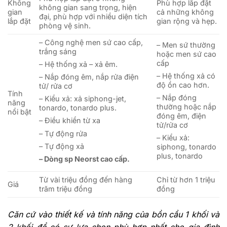
Không
Phù hợp lắp đặt
không gian sang trọng, hiện
gian
cả những không
đại, phù hợp với nhiều diện tích
lắp đặt
gian rộng và hẹp.
phòng vệ sinh.
– Công nghệ men sứ cao cấp,
– Men sứ thường
trắng sáng
hoặc men sứ cao
cấp
– Hệ thống xả – xả êm.
– Hệ thống xả có
– Nắp đóng êm, nắp rửa điện
độ ồn cao hơn.
tử/ rửa cơ
Tính
– Nắp đóng
– Kiểu xả: xả siphong-jet,
năng
thường hoặc nắp
tonardo, tonardo plus.
nổi bật
đóng êm, điện
– Điều khiển từ xa
tử/rửa cơ
– Tự động rửa
– Kiểu xả:
– Tự động xả
siphong, tonardo
plus, tonardo
– Dòng sp Neorst cao cấp.
Từ vài triệu đồng đến hàng
Chỉ từ hơn 1 triệu
Giá
trăm triệu đồng
đồng
Căn cứ vào thiết kế và tính năng của bồn cầu 1 khối và
2 khối để có sự lựa chọn phù hợp nhất cho gia đình