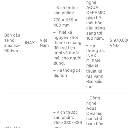
nghệ
AQUA
– Kích thước
CERAMIC
sản phẩm:
giúp bề
778 x 655 x
mặt bồn
400 mm
cầu trắng
– Thiết kế
sáng tới
Bồn cầu
nguyên khối
100 năm.
1 khối
Việt
5.970.00
thân kín mang
INAX
inax ac-
Nam
VNĐ
– Hệ
đến sự tiện
900vrn
thống xả:
nghi và thoải
INAX
mái cho người
CLEAN
dùng.
RIM kĩ
– Hệ thống xả:
thuật xả
Siphon
rửa vành
Rim kiểu
mới
– Công
nghệ
Aqua
– Kích thước
Ceramic
sản phẩm:
hạn chế
755x380x636
bám bẩn.
mm