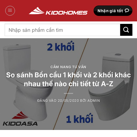
Bỏ
qua
Nhận giá tốt
nội
dung
Tìm
kiếm:
CẨM NANG TƯ VẤN
So sánh Bồn cầu 1 khối và 2 khối khác
nhau thế nào chi tiết từ A-Z
ĐĂNG VÀO
20/05/2020
BỞI
ADMIN