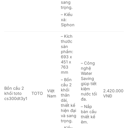
sang
trọng.
– Kiểu
xả:
Siphon
– Kích
thước
sản
phẩm:
693 x
451 x
– Công
763
nghệ
mm
Water
Saving
– Bồn
giúp tiết
cầu 2
Bồn cầu 2
kiệm
khối
Việt
2.420.000
khối toto
TOTO
nước tối
thân
Nam
VNĐ
cs300dt3y1
đa.
dài,
thiết kế
– Nắp
hiện đại
bàn cầu
và sang
thiết kế
trọng.
êm.
– Kiểu