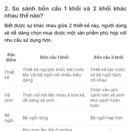
2. So sánh bồn cầu 1 khối và 2 khối khác
nhau thế nào?
Biết được sự khác nhau giữa 2 thiết kế này, người dùng
sẽ dễ dàng chọn mua được một sản phẩm phù hợp với
nhu cầu sử dụng hơn.
Đặc
Bồn cầu 1 khối
Bồn cầu 2 khối
điểm
Thiết kế nguyên khối, két nước
Thiết kế két nước
Thiết
liền với bệ ngồi với nhiều kiểu
và bệ ngồi tách
kế
dáng
rời nhau
Chân cầu góc
Vệ
Thân với két liền nhau ít khe kẽ,
cạnh nên vệ sinh
sinh
dễ dàng vệ sinh
khó sạch hoàn
toàn
Bệ
Bệ ngồi rộng
Bệ ngồi hẹp hơn
ngồi
Phù hợp lắp đặt ở những