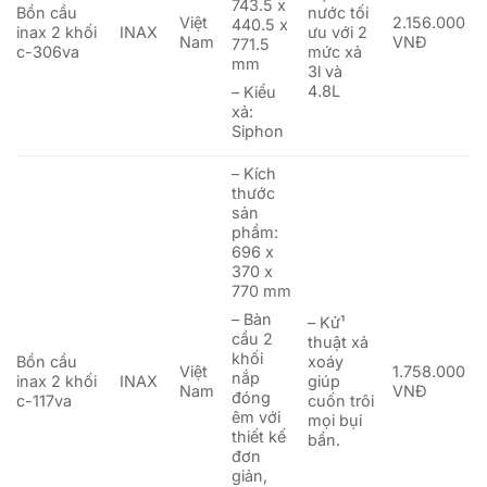
743.5 x
Bồn cầu
nước tối
Việt
2.156.000
440.5 x
inax 2 khối
INAX
ưu với 2
Nam
VNĐ
771.5
c-306va
mức xả
mm
3l và
4.8L
– Kiểu
xả:
Siphon
– Kích
thước
sản
phẩm:
696 x
370 x
770 mm
– Bàn
– Kử¹
cầu 2
thuật xả
khối
Bồn cầu
xoáy
Việt
1.758.000
nắp
inax 2 khối
INAX
giúp
Nam
VNĐ
đóng
c-117va
cuốn trôi
êm với
mọi bụi
thiết kế
bẩn.
đơn
giản,