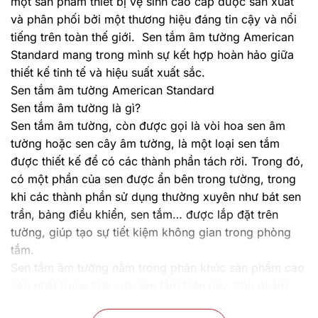
một sản phẩm thiết bị vệ sinh cao cấp được sản xuất
và phân phối bởi một thương hiệu đáng tin cậy và nổi
tiếng trên toàn thế giới. Sen tắm âm tường American
Standard mang trong mình sự kết hợp hoàn hảo giữa
thiết kế tinh tế và hiệu suất xuất sắc.
Sen tắm âm tường American Standard
Sen tắm âm tường là gì?
Sen tắm âm tường, còn được gọi là vòi hoa sen âm
tường hoặc sen cây âm tường, là một loại sen tắm
được thiết kế để có các thành phần tách rời. Trong đó,
có một phần của sen được ẩn bên trong tường, trong
khi các thành phần sử dụng thường xuyên như bát sen
trần, bảng điều khiển, sen tắm… được lắp đặt trên
tường, giúp tạo sự tiết kiệm không gian trong phòng
tắm.
Sen tắm âm tường nằm trong phân khúc sản phẩm cao
cấp nhất trong lĩnh vực sen tắm hiện nay. Sản phẩm
này có một thiết kế tinh gọn với các đặc điểm sau: