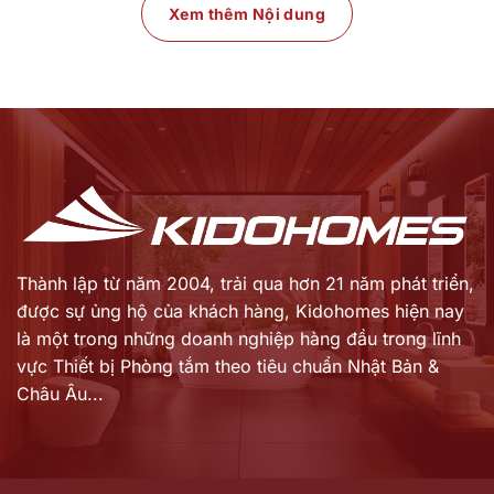
Xem thêm Nội dung
Phần bát sen trần, bát sen tay, cần gạt, và van điều
khiển, các thành phần mà người dùng thường sử dụng
thường được lắp đặt trên tường.
Những thành phần khác, mà không sử dụng thường
xuyên, được lắp đặt âm trong tường.
Đối với người tiêu dùng, các loại sen cây truyền thống
với các thành phần lắp đặt trên tường đã trở nên quen
thuộc và đôi khi gây bất tiện bởi chúng chiếm nhiều
không gian trong phòng tắm. Do đó, khi các sản phẩm
Thành lập từ năm 2004, trải qua hơn 21 năm phát triển,
sen cây âm tường xuất hiện, chúng nhanh chóng thu
được sự ủng hộ của khách hàng,
Kidohomes hiện nay
hút sự quan tâm của người tiêu dùng và được nhiều
là một trong những doanh nghiệp hàng đầu trong lĩnh
người tiêu dùng lựa chọn để sử dụng trong phòng tắm
vực Thiết bị Phòng tắm theo tiêu chuẩn Nhật Bản &
gia đình.
Châu Âu...
Ưu điểm nổi bật của sen tắm âm tường American
Standard
Thương hiệu American Standard đã có một lịch sử dài
hơn một thế kỷ trong việc cung cấp các sản phẩm chất