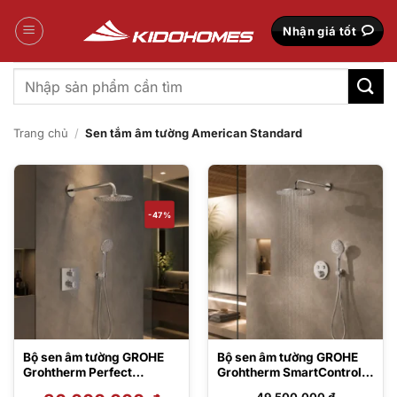
Bỏ
qua
Nhận giá tốt
nội
dung
Tìm
kiếm:
Trang chủ
/
Sen tắm âm tường American Standard
-47%
Bộ sen âm tường GROHE
Bộ sen âm tường GROHE
Grohtherm Perfect
Grohtherm SmartControl
Rainshower Cosmopolitan
Rainshower Mono 310