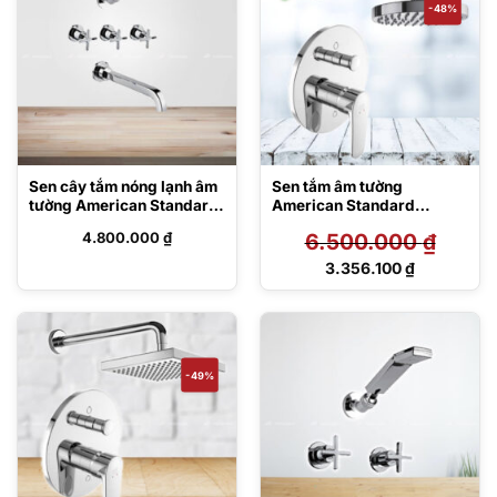
-48%
Sen cây tắm nóng lạnh âm
Sen tắm âm tường
tường American Standard
American Standard
WF-5120
FFASB221-
4.800.000
₫
6.500.000
₫
609500BF0/FFAS9051-
000500BC0
Giá
3.356.100
₫
gốc
Giá
là:
hiện
6.500.000 ₫.
tại
là:
3.356.100 ₫.
-49%