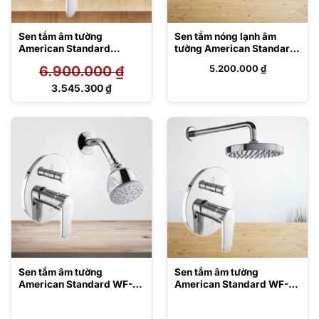
Sen tắm âm tường
Sen tắm nóng lạnh âm
American Standard
tường American Standard
FFASB221-
WF-5122
6.900.000
₫
5.200.000
₫
609500BF0/FFAS9052-
000500BC0
Giá
3.545.300
₫
gốc
Giá
là:
hiện
6.900.000 ₫.
tại
là:
3.545.300 ₫.
Sen tắm âm tường
Sen tắm âm tường
American Standard WF-
American Standard WF-
B221/WF-9032
B221/WF-9055