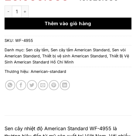
gốc
hiệ
là:
tại
Sen cây nhiệt độ American Standard WF-4955 số lượng
20.000.000 ₫.
là:
10.
Thêm vào giỏ hàng
SKU:
WF-4955
Danh mục:
Sen cây tắm
,
Sen cây tắm American Standard
,
Sen vòi
American Standard
,
Thiết bị vệ sinh American Standard
,
Thiết Bị Vệ
Sinh American Standard Hồ Chí Minh
Thương hiệu:
American-standard
Sen cây nhiệt độ American Standard WF-4955 là
thương hiệu đến từ mỹ sản xuất tại Việt Nam. Với nhiều