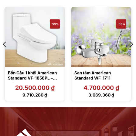
-53%
-35%
Bồn Cầu 1 khối American
Sen tắm American
Standard VF-1858PL –
Standard WF-1711
Nắp điện tử
20.500.000
₫
4.700.000
₫
Giá
Giá
9.710.280
₫
3.069.360
₫
gốc
gốc
Giá
Giá
là:
là:
hiện
hiện
20.500.000 ₫.
4.700.000 ₫.
tại
tại
là:
là:
9.710.280 ₫.
3.069.360 ₫.