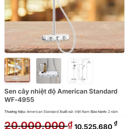
Sen cây nhiệt độ American Standard
WF-4955
Thương hiệu:
American Standard
|
Xuất xứ:
Việt Nam
|
Bảo hành:
2 năm
20.000.000
Giá
Giá
₫
₫
10.525.680