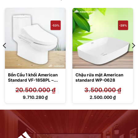
-53%
-29%
Bồn Cầu 1 khối American
Chậu rửa mặt American
Standard VF-1858PL –
standard WP-0628
Nắp điện tử
20.500.000
₫
3.500.000
₫
Giá
Giá
9.710.280
₫
2.500.000
₫
gốc
gốc
Giá
Giá
là:
là:
hiện
hiện
20.500.000 ₫.
3.500.000 ₫.
tại
tại
là:
là:
9.710.280 ₫.
2.500.000 ₫.