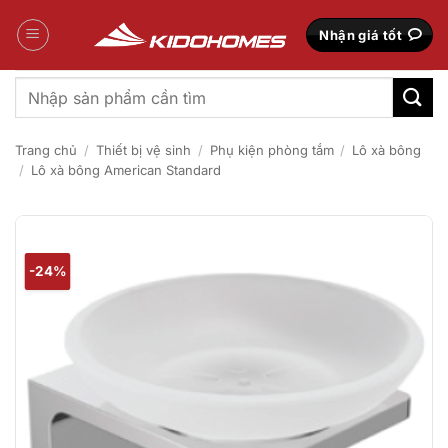
Bỏ
qua
Nhận giá tốt
nội
dung
Tìm
kiếm:
Trang chủ
/
Thiết bị vệ sinh
/
Phụ kiện phòng tắm
/
Lô xà bông
/
Lô xà bông American Standard
-24%