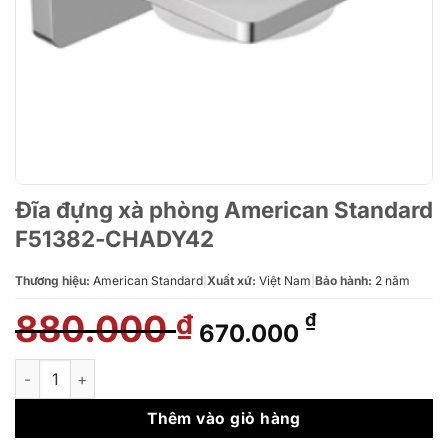
Đĩa đựng xà phòng American Standard
F51382-CHADY42
Thương hiệu:
American Standard
|
Xuất xứ:
Việt Nam
|
Bảo hành:
2 năm
880.000
Giá
Giá
₫
₫
670.000
gốc
hiện
là:
tại
Đĩa đựng xà phòng American Standard F51382-CHADY42 số l
880.000 ₫.
là:
670.000 ₫.
Thêm vào giỏ hàng