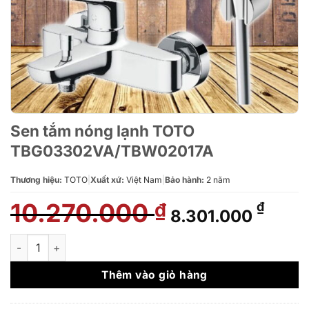
Sen tắm nóng lạnh TOTO
TBG03302VA/TBW02017A
Thương hiệu:
TOTO
|
Xuất xứ:
Việt Nam
|
Bảo hành:
2 năm
10.270.000
Giá
Giá
₫
₫
8.301.000
gốc
hiện
là:
tại
Sen tắm nóng lạnh TOTO TBG03302VA/TBW02017A số lượng
10.270.000 ₫.
là:
8.301
Thêm vào giỏ hàng