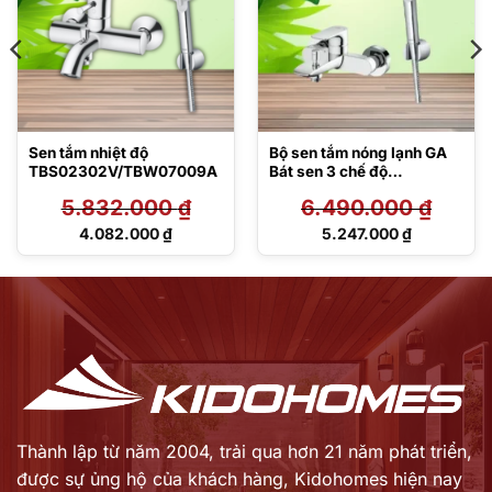
Sen tắm nhiệt độ
Bộ sen tắm nóng lạnh GA
TBS02302V/TBW07009A
Bát sen 3 chế độ
TBG04302VA/TBW07009
5.832.000
₫
6.490.000
₫
A
Giá
Giá
4.082.000
₫
5.247.000
₫
gốc
gốc
Giá
Giá
là:
là:
hiện
hiện
5.832.000 ₫.
6.490.000 ₫.
tại
tại
là:
là:
4.082.000 ₫.
5.247.000 ₫.
Thành lập từ năm 2004, trải qua hơn 21 năm phát triển,
được sự ủng hộ của khách hàng,
Kidohomes hiện nay