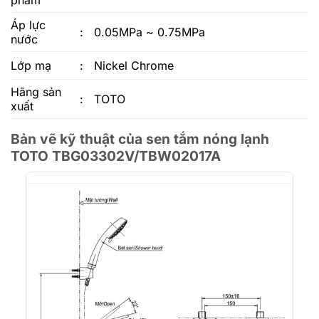
phẩm
Áp lực
:
0.05MPa ~ 0.75MPa
nước
Lớp mạ
:
Nickel Chrome
Hãng sản
:
TOTO
xuất
Bản vẽ kỹ thuật của sen tắm nóng lạnh
TOTO TBG03302V/TBW02017A