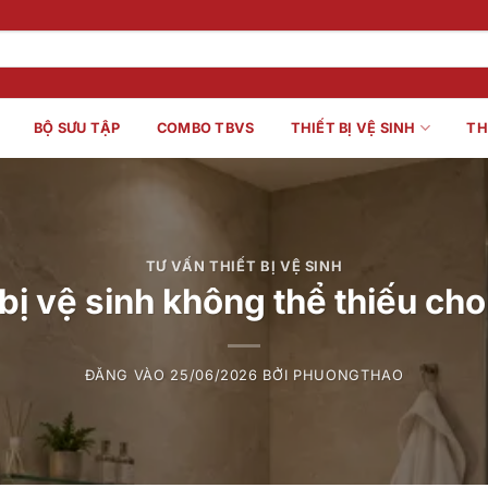
BỘ SƯU TẬP
COMBO TBVS
THIẾT BỊ VỆ SINH
TH
TƯ VẤN THIẾT BỊ VỆ SINH
 bị vệ sinh không thể thiếu c
ĐĂNG VÀO
25/06/2026
BỞI
PHUONGTHAO