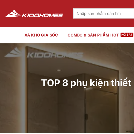
Bỏ
qua
Tìm
kiếm:
nội
dung
XẢ KHO GIÁ SỐC
COMBO & SẢN PHẨM HOT
TOP 8 phụ kiện thiết