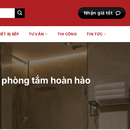
Nhận giá tốt
IẾT BỊ BẾP
TƯ VẤN
THI CÔNG
TIN TỨC
ho phòng tắm hoàn hảo