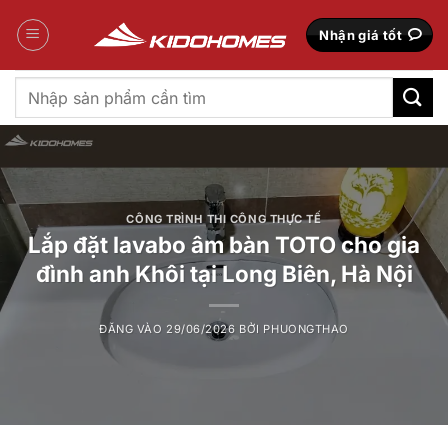
Bỏ
qua
Nhận giá tốt
nội
dung
Tìm
kiếm:
CÔNG TRÌNH THI CÔNG THỰC TẾ
Lắp đặt lavabo âm bàn TOTO cho gia
đình anh Khôi tại Long Biên, Hà Nội
ĐĂNG VÀO
29/06/2026
BỞI
PHUONGTHAO