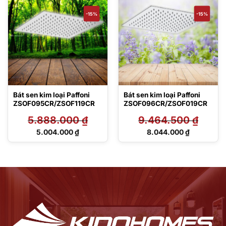
3.753.000 ₫.
6.500.000 ₫.
-15%
-15%
Bát sen kim loại Paffoni
Bát sen kim loại Paffoni
ZSOF095CR/ZSOF119CR
ZSOF096CR/ZSOF019CR
5.888.000
₫
9.464.500
₫
Giá
Giá
5.004.000
₫
8.044.000
₫
gốc
gốc
Giá
Giá
là:
là:
hiện
hiện
5.888.000 ₫.
9.464.500 ₫.
tại
tại
là:
là:
5.004.000 ₫.
8.044.000 ₫.