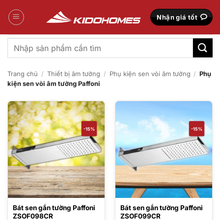
Bỏ
qua
Nhận giá tốt
nội
dung
Tìm
kiếm:
Trang chủ
/
Thiết bị âm tường
/
Phụ kiện sen vòi âm tường
/
Phụ
kiện sen vòi âm tường Paffoni
-15%
-15%
Bát sen gắn tường Paffoni
Bát sen gắn tường Paffoni
ZSOF098CR
ZSOF099CR