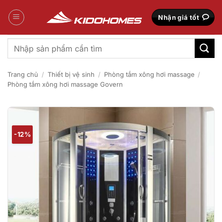
Bỏ
qua
Nhận giá tốt
nội
dung
Tìm
kiếm:
Trang chủ
/
Thiết bị vệ sinh
/
Phòng tắm xông hơi massage
/
Phòng tắm xông hơi massage Govern
-12%