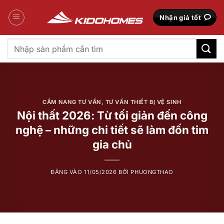
Bỏ
qua
Nhận giá tốt
nội
dung
Tìm
kiếm:
CẨM NANG TƯ VẤN
,
TƯ VẤN THIẾT BỊ VỆ SINH
Nội thất 2026: Từ tối giản đến công
nghệ – những chi tiết sẽ làm đốn tim
gia chủ
ĐĂNG VÀO
11/05/2026
BỞI
PHUONGTHAO