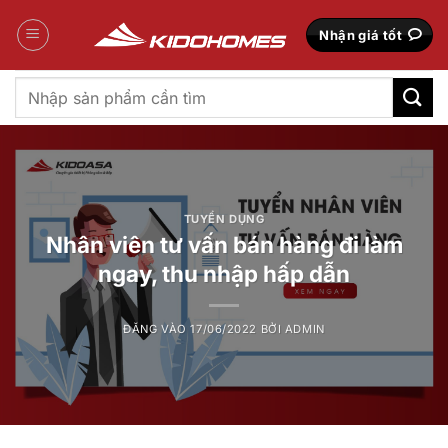
Bỏ
qua
Nhận giá tốt
nội
dung
Tìm
kiếm:
TUYỂN DỤNG
Nhân viên tư vấn bán hàng đi làm
ngay, thu nhập hấp dẫn
ĐĂNG VÀO
17/06/2022
BỞI
ADMIN