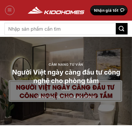
Bỏ
qua
Nhận giá tốt
nội
dung
Tìm
kiếm:
CẨM NANG TƯ VẤN
Người Việt ngày càng đầu tư công
nghệ cho phòng tắm
ĐĂNG VÀO
02/11/2024
BỞI
ADMIN