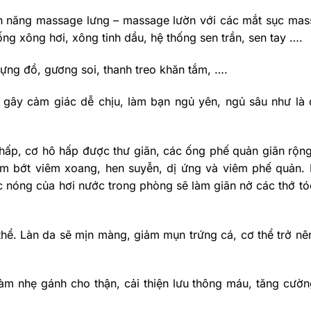
nh năng massage lưng – massage lườn với các mắt sục mas
g xông hơi, xông tinh dầu, hệ thống sen trần, sen tay ….
đựng đồ, gương soi, thanh treo khăn tắm, ….
, gây cảm giác dễ chịu, làm bạn ngủ yên, ngủ sâu như là
, cơ hô hấp được thư giãn, các ống phế quản giãn rộng, 
iảm bớt viêm xoang, hen suyễn, dị ứng và viêm phế quản.
c nóng của hơi nước trong phòng sẽ làm giãn nở các thớ tó
 thể. Làn da sẽ mịn màng, giảm mụn trứng cá, cơ thể trở n
 làm nhẹ gánh cho thận, cải thiện lưu thông máu, tăng cườ