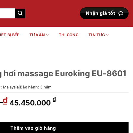
Nhận giá tốt
IẾT BỊ BẾP
TƯ VẤN
THI CÔNG
TIN TỨC
 hơi massage Euroking EU-8601
:
Malaysia
|
Bảo hành:
3 năm
0
Giá
Giá
₫
₫
45.450.000
gốc
hiện
là:
tại
Euroking EU-8601 số lượng
50.500.000 ₫.
là:
45.450.000 ₫.
Thêm vào giỏ hàng