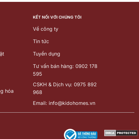
21.663.000 ₫.
KẾT NỐI VỚI CHÚNG TÔI
Về công ty
Tin tức
ặt
Tuyển dụng
Tư vấn bán hàng: 0902 178
595
CSKH & Dịch vụ: 0975 892
ng hóa
968
Email: info@kidohomes.vn