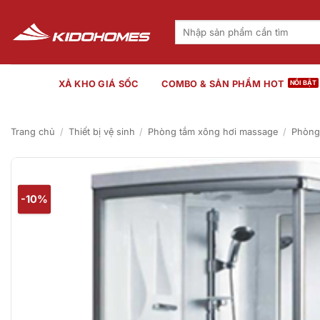
Bỏ
qua
Tìm
kiếm:
nội
dung
XẢ KHO GIÁ SỐC
COMBO & SẢN PHẨM HOT
Trang chủ
/
Thiết bị vệ sinh
/
Phòng tắm xông hơi massage
/
Phòng
-10%