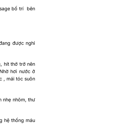
sage bố trí bên
 đang được nghỉ
hít thở trở nên
 Nhờ hơi nước ở
c , mái tóc suôn
ên nhẹ nhõm, thư
ng hệ thống máu