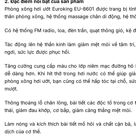
2. Đặc điểm nổi bật của sản phẩm
Phòng xông hơi ướt Euroking EU-8601 được trang bị tí
thân phòng xông, hệ thống massage chân di động, hệ thốn
Có hệ thống FM radio, loa, đèn trần, quạt thông gió, kệ 
Tác động lên hệ thần kinh làm giảm mệt mỏi về tâm trí
ngơi, sức lực được phục hồi.
Tăng cường cung cấp máu cho lớp niêm mạc đường hô hấp
dễ dàng hơn. Khi hít thở trong hơi nước có thể giúp g
phòng xông hơi ướt, bạn cũng có thể hấp tóc tại chỗ, sứ
mượt.
Thông thoáng lỗ chân lông, bài tiết các độc tố trong cơ
thái, giảm đau khớp, cơ bắp, giảm căng thẳng mệt mỏi.
Làm nóng và kích thích bài tiết mồ hôi và chất cặn bã,
dịch của cơ thể.