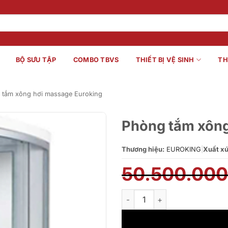
BỘ SƯU TẬP
COMBO TBVS
THIẾT BỊ VỆ SINH
TH
 tắm xông hơi massage Euroking
Phòng tắm xông
Thương hiệu:
EUROKING
|
Xuất xứ
50.500.00
Phòng tắm xông hơi massage 