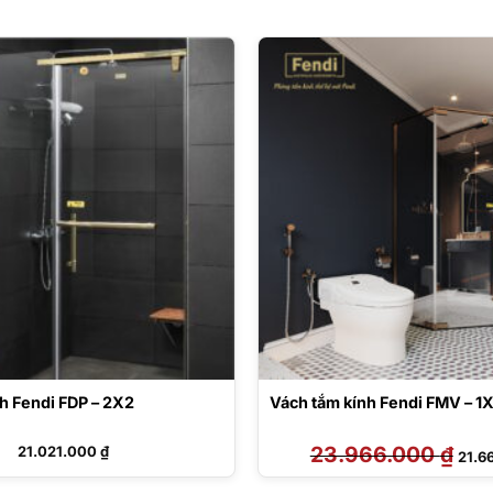
h Fendi FDP – 2X2
Vách tắm kính Fendi FMV – 1
23.966.000
₫
Giá
21.021.000
₫
21.6
gốc
là:
23.9