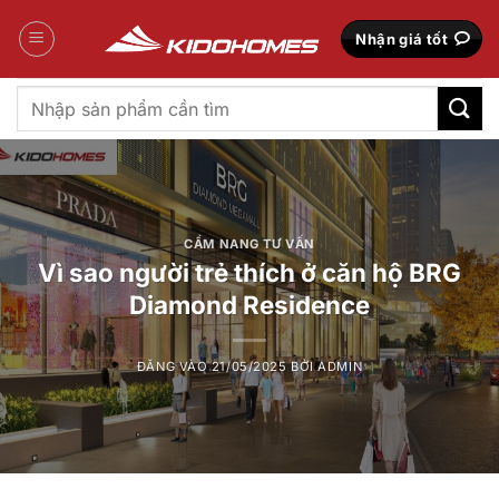
Bỏ
qua
Nhận giá tốt
nội
dung
Tìm
kiếm:
CẨM NANG TƯ VẤN
Vì sao người trẻ thích ở căn hộ BRG
Diamond Residence
ĐĂNG VÀO
21/05/2025
BỞI
ADMIN