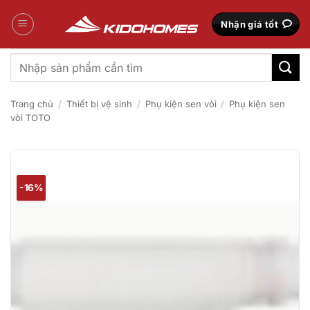
Bỏ
qua
Nhận giá tốt
nội
dung
Tìm
kiếm:
Trang chủ
/
Thiết bị vệ sinh
/
Phụ kiện sen vòi
/
Phụ kiện sen
vòi TOTO
-16%