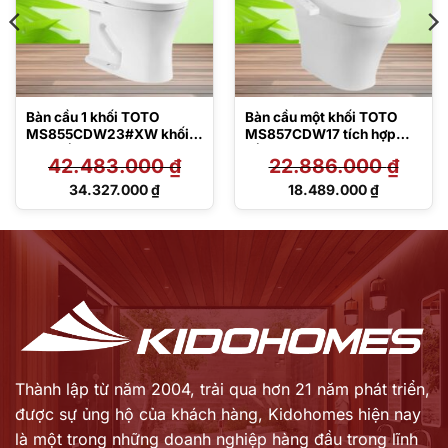
Bàn cầu 1 khối TOTO
Bàn cầu một khối TOTO
MS855CDW23#XW khối
MS857CDW17 tích hợp
kèm nắp rửa điện tử
nắp rửa điện tử Washlet
42.483.000
₫
22.886.000
₫
TCF47360GAA
C2 – TCF23460AAA
Giá
Giá
34.327.000
₫
18.489.000
₫
gốc
gốc
Giá
Giá
là:
là:
hiện
hiện
42.483.000 ₫.
22.886.000 ₫.
tại
tại
là:
là:
34.327.000 ₫.
18.489.000 ₫.
Thành lập từ năm 2004, trải qua hơn 21 năm phát triển,
được sự ủng hộ của khách hàng,
Kidohomes hiện nay
là một trong những doanh nghiệp hàng đầu trong lĩnh