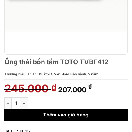
Ống thải bồn tắm TOTO TVBF412
Thương hiệu:
TOTO
|
Xuất xứ:
Việt Nam
|
Bảo hành:
2 năm
245.000
Giá
Giá
₫
₫
207.000
gốc
hiện
là:
tại
Ống thải bồn tắm TOTO TVBF412 số lượng
245.000 ₫.
là:
207.000 ₫.
Thêm vào giỏ hàng
SKU:
TVBF412