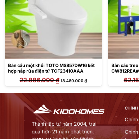
Bàn cầu một khối TOTO MS857DW16 kết
Bàn cầu tre
hợp nắp rửa điện tử TCF23410AAA
CW812REA#
WH172AT/T
22.886.000
₫
Giá
Giá
62.1
18.489.000
₫
gốc
hiện
là:
tại
22.886.000 ₫.
là:
00 ₫.
18.489.000 ₫.
CHÍNH
Chính
Thành lập từ năm 2004, trải
qua hơn 21 năm phát triển,
Chính 