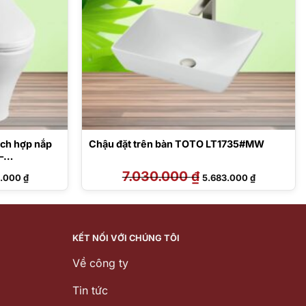
ch hợp nắp
Chậu đặt trên bàn TOTO LT1735#MW
–
Giá
7.030.000
₫
Giá
Giá
2.000
₫
5.683.000
₫
hiện
gốc
hiện
tại
là:
tại
.000 ₫.
là:
7.030.000 ₫.
là:
12.192.000 ₫.
5.683.000 ₫
KẾT NỐI VỚI CHÚNG TÔI
Về công ty
Tin tức