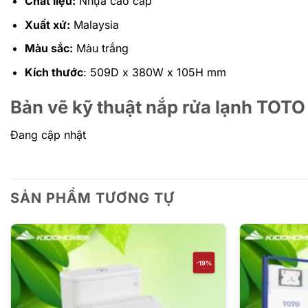
Chất liệu:
Nhựa cao cấp
Xuất xứ:
Malaysia
Màu sắc:
Màu trắng
Kích thước
: 509D x 380W x 105H mm
Bản vẽ kỹ thuật nắp rửa lạnh TO
Đang cập nhật
SẢN PHẨM TƯƠNG TỰ
-19%