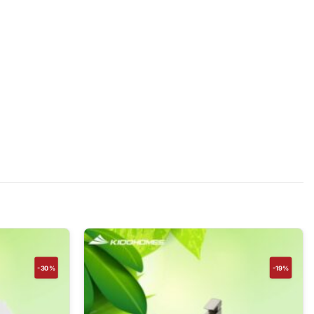
-30%
-19%