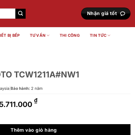
Nhận giá tốt
IẾT BỊ BẾP
TƯ VẤN
THI CÔNG
TIN TỨC
TOTO TCW1211A#NW1
aysia
|
Bảo hành:
2 năm
Giá
Giá
₫
5.711.000
gốc
hiện
là:
tại
#NW1 số lượng
8.159.000 ₫.
là:
5.711.000 ₫.
Thêm vào giỏ hàng