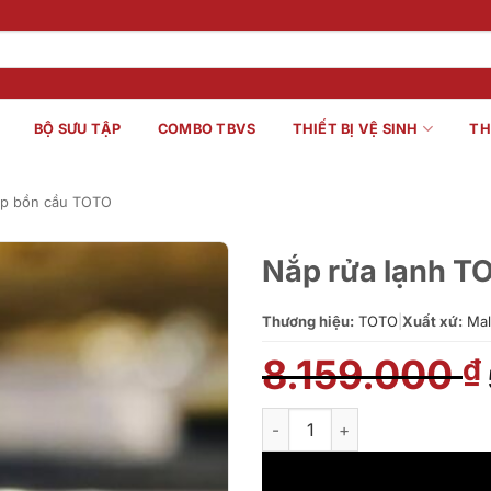
BỘ SƯU TẬP
COMBO TBVS
THIẾT BỊ VỆ SINH
TH
p bồn cầu TOTO
Nắp rửa lạnh 
Thương hiệu:
TOTO
|
Xuất xứ:
Mal
8.159.000
₫
Nắp rửa lạnh TOTO TCW1211A