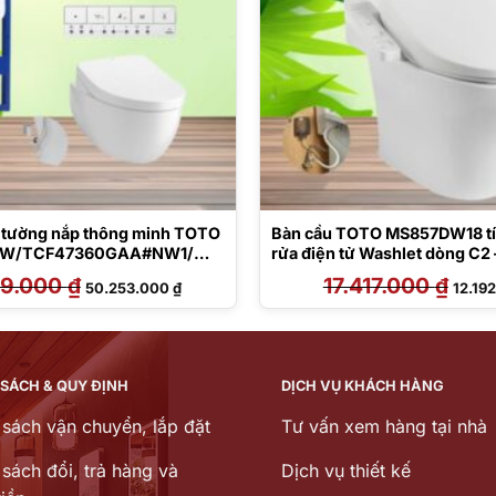
o tường nắp thông minh TOTO
Bàn cầu TOTO MS857DW18 tí
W/TCF47360GAA#NW1/
rửa điện tử Washlet dòng C2 
CA465/MB174P#SS
TCF23710AAA
59.000
₫
Giá
Giá
17.417.000
₫
Giá
50.253.000
₫
12.19
gốc
hiện
gốc
là:
tại
là:
62.159.000 ₫.
là:
17.417
50.253.000 ₫.
 SÁCH & QUY ĐỊNH
DỊCH VỤ KHÁCH HÀNG
 sách vận chuyển, lắp đặt
Tư vấn xem hàng tại nhà
sách đổi, trả hàng và
Dịch vụ thiết kế