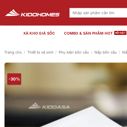
Bỏ
qua
Tìm
kiếm:
nội
dung
XẢ KHO GIÁ SỐC
COMBO & SẢN PHẨM HOT
Trang chủ
/
Thiết bị vệ sinh
/
Phụ kiện bồn cầu
/
Nắp bồn cầu
/
Nắ
-30%