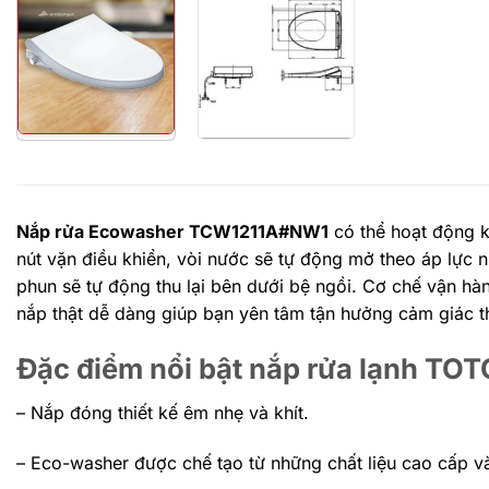
Nắp rửa Ecowasher TCW1211A#NW1
có thể hoạt động k
nút vặn điều khiển, vòi nước sẽ tự động mở theo áp lực 
phun sẽ tự động thu lại bên dưới bệ ngồi. Cơ chế vận hàn
nắp thật dễ dàng giúp bạn yên tâm tận hưởng cảm giác t
Đặc điểm nổi bật nắp rửa lạnh 
– Nắp đóng thiết kế êm nhẹ và khít.
– Eco-washer được chế tạo từ những chất liệu cao cấp v