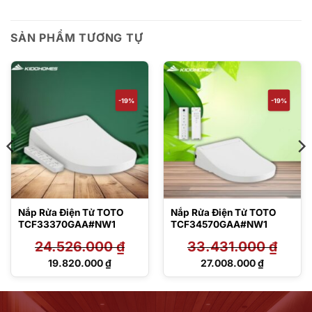
SẢN PHẨM TƯƠNG TỰ
-19%
-19%
Nắp Rửa Điện Tử TOTO
Nắp Rửa Điện Tử TOTO
TCF33370GAA#NW1
TCF34570GAA#NW1
24.526.000
₫
33.431.000
₫
Giá
Giá
19.820.000
₫
27.008.000
₫
gốc
gốc
Giá
Giá
là:
là:
hiện
hiện
24.526.000 ₫.
33.431.000 ₫.
tại
tại
là:
là: