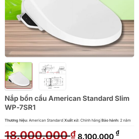
Nắp bồn cầu American Standard Slim
WP-7SR1
Thương hiệu:
American Standard
|
Xuất xứ:
Chính hãng
|
Bảo hành:
2 năm
18.000.000
Giá
Giá
₫
₫
8.100.000