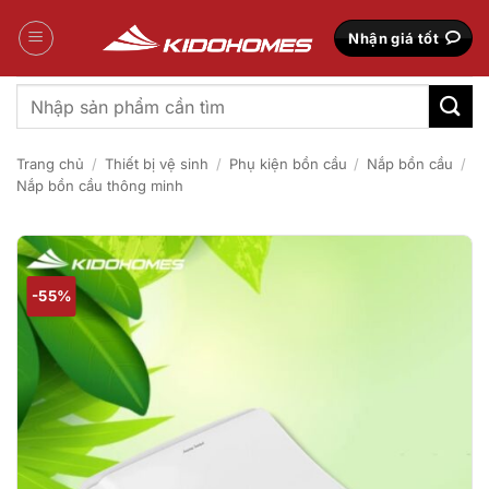
Bỏ
qua
Nhận giá tốt
nội
dung
Tìm
kiếm:
Trang chủ
/
Thiết bị vệ sinh
/
Phụ kiện bồn cầu
/
Nắp bồn cầu
/
Nắp bồn cầu thông minh
-55%