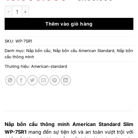
gốc
hiện
là:
tại
Nắp bồn cầu American Standard Slim WP-7SR1 số lượng
18.000.000 ₫.
là:
8.100
Thêm vào giỏ hàng
SKU:
WP-7SR1
Danh mục:
Nắp bồn cầu
,
Nắp bồn cầu American Standard
,
Nắp bồn
cầu thông minh
Thương hiệu:
American-standard
Nắp bồn cầu thông minh American Standard Slim
WP-7SR1
mang đến sự tiện lợi và an toàn vượt trội với