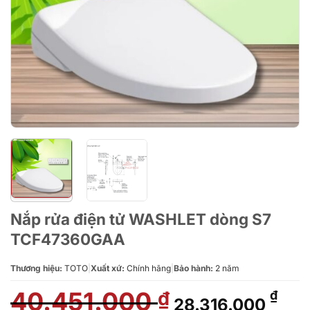
Nắp rửa điện tử WASHLET dòng S7
TCF47360GAA
Thương hiệu:
TOTO
|
Xuất xứ:
Chính hãng
|
Bảo hành:
2 năm
40.451.000
Giá
Giá
₫
₫
28.316.000