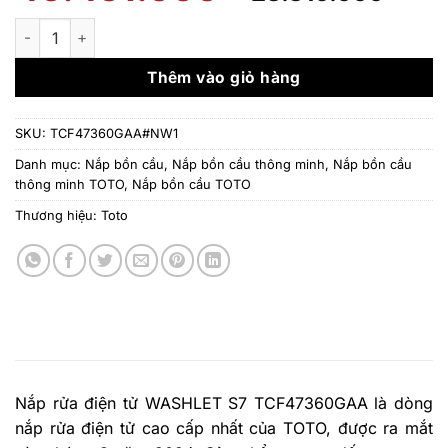
gốc
hiệ
là:
tại
Nắp rửa điện tử WASHLET dòng S7 TCF47360GAA số lượng
40.451.000 ₫.
là:
28.
Thêm vào giỏ hàng
SKU:
TCF47360GAA#NW1
Danh mục:
Nắp bồn cầu
,
Nắp bồn cầu thông minh
,
Nắp bồn cầu
thông minh TOTO
,
Nắp bồn cầu TOTO
Thương hiệu:
Toto
Nắp rửa điện tử WASHLET S7 TCF47360GAA là dòng
nắp rửa điện tử cao cấp nhất của TOTO, được ra mắt