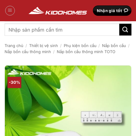
Bỏ
qua
Nhận giá tốt
nội
dung
Tìm
kiếm:
Trang chủ
/
Thiết bị vệ sinh
/
Phụ kiện bồn cầu
/
Nắp bồn cầu
/
Nắp bồn cầu thông minh
/
Nắp bồn cầu thông minh TOTO
-30%