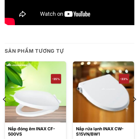
SẢN PHẨM TƯƠNG TỰ
-35%
-33%
Nắp đóng êm INAX CF-
Nắp rửa lạnh INAX CW-
500VS
S15VN/BW1