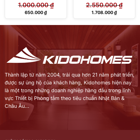
1.000.000
₫
2.550.000
₫
Giá
Giá
650.000
₫
1.708.000
₫
gốc
gốc
Giá
Giá
là:
là:
hiện
hiện
1.000.000 ₫.
2.550.000 ₫.
tại
tại
là:
là:
650.000 ₫.
1.708.000 ₫.
Thành lập từ năm 2004, trải qua hơn 21 năm phát triển,
được sự ủng hộ của khách hàng,
Kidohomes hiện nay
là một trong những doanh nghiệp hàng đầu trong lĩnh
vực Thiết bị Phòng tắm theo tiêu chuẩn Nhật Bản &
Châu Âu...