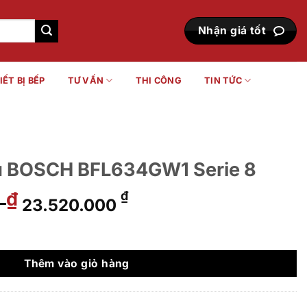
Nhận giá tốt
IẾT BỊ BẾP
TƯ VẤN
THI CÔNG
TIN TỨC
tủ BOSCH BFL634GW1 Serie 8
0
Giá
Giá
₫
₫
23.520.000
gốc
hiện
là:
tại
34GW1 Serie 8 số lượng
29.500.000 ₫.
là:
23.520.000 ₫.
Thêm vào giỏ hàng