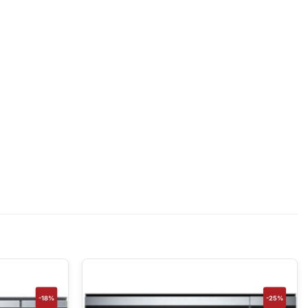
-18%
-25%