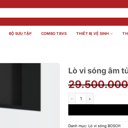
BỘ SƯU TẬP
COMBO TBVS
THIẾT BỊ VỆ SINH
TH
Lò vi sóng âm 
29.500.00
Lò vi sóng âm tủ BOSCH BFL6
Danh mục:
Lò vi sóng BOSCH