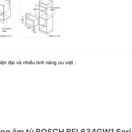
n đại và nhiều tính năng ưu việt :
 sóng âm tủ BOSCH BFL634GW1 Seri