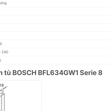
 ứng
50
– 240
ủ
 âm tủ BOSCH BFL634GW1 Serie 8