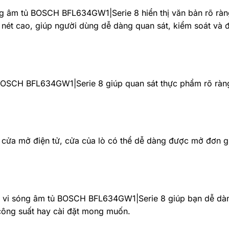
sóng âm tủ BOSCH BFL634GW1|Serie 8 hiển thị văn bản rõ rà
 nét cao, giúp người dùng dễ dàng quan sát, kiểm soát và 
BOSCH BFL634GW1|Serie 8 giúp quan sát thực phẩm rõ ràng
 cửa mở điện tử, cửa của lò có thể dễ dàng được mở đơn g
ò vi sóng âm tủ BOSCH BFL634GW1|Serie 8 giúp bạn dễ dàn
 công suất hay cài đặt mong muốn.