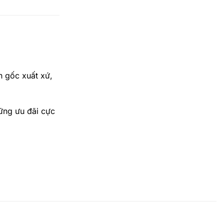
 gốc xuất xứ,
ững ưu đãi cực