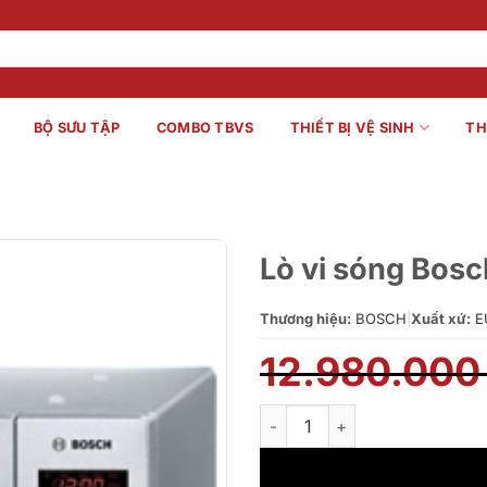
BỘ SƯU TẬP
COMBO TBVS
THIẾT BỊ VỆ SINH
TH
Lò vi sóng Bo
Thương hiệu:
BOSCH
|
Xuất xứ:
E
12.980.00
Lò vi sóng Bosch HMT75M451