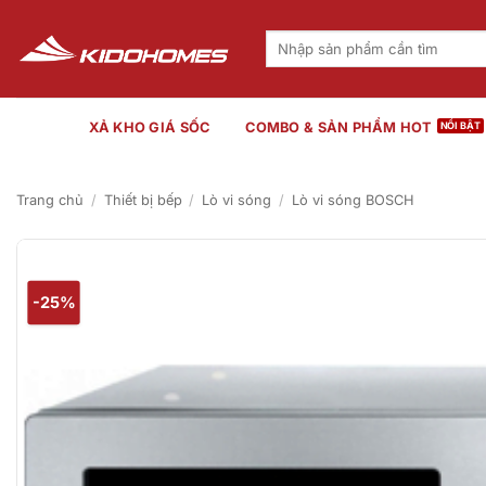
Bỏ
qua
Tìm
kiếm:
nội
dung
XẢ KHO GIÁ SỐC
COMBO & SẢN PHẨM HOT
Trang chủ
/
Thiết bị bếp
/
Lò vi sóng
/
Lò vi sóng BOSCH
-25%