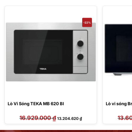
-22%
Lò Vi Sóng TEKA MB 620 BI
Lò vi sóng 
16.929.000
₫
Giá
Giá
13.6
13.204.620
₫
gốc
hiện
là:
tại
16.929.000 ₫.
là:
 ₫.
13.204.620 ₫.