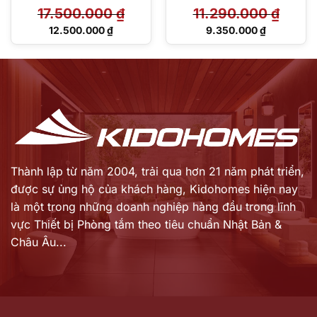
17.500.000
₫
11.290.000
₫
Giá
Giá
12.500.000
₫
9.350.000
₫
gốc
gốc
Giá
Giá
là:
là:
hiện
hiện
17.500.000 ₫.
11.290.000 ₫.
tại
tại
là:
là:
12.500.000 ₫.
9.350.000 ₫.
Thành lập từ năm 2004, trải qua hơn 21 năm phát triển,
được sự ủng hộ của khách hàng,
Kidohomes hiện nay
là một trong những doanh nghiệp hàng đầu trong lĩnh
vực Thiết bị Phòng tắm theo tiêu chuẩn Nhật Bản &
Châu Âu...