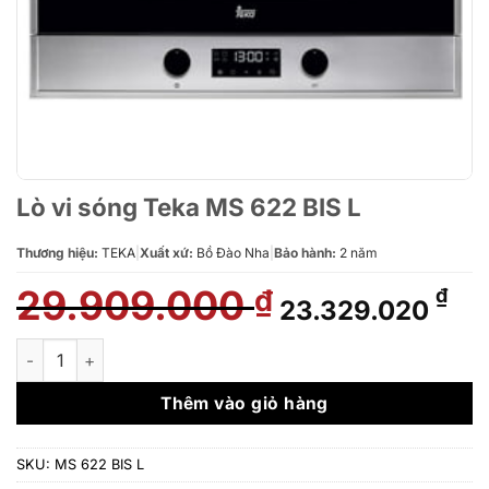
Lò vi sóng Teka MS 622 BIS L
Thương hiệu:
TEKA
|
Xuất xứ:
Bồ Đào Nha
|
Bảo hành:
2 năm
29.909.000
Giá
Giá
₫
₫
23.329.020
gốc
hiệ
là:
tại
Lò vi sóng Teka MS 622 BIS L số lượng
29.909.000 ₫.
là:
23.
Thêm vào giỏ hàng
SKU:
MS 622 BIS L