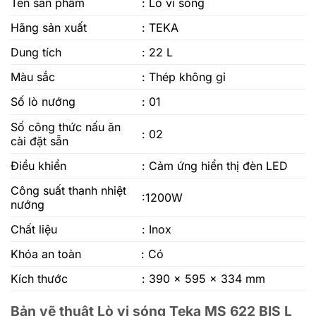
Tên sản phẩm
: Lò vi sóng
Hãng sản xuất
: TEKA
Dung tích
: 22 L
Màu sắc
: Thép không gỉ
Số lò nướng
: 01
Số công thức nấu ăn
: 02
cài đặt sẵn
Điều khiển
: Cảm ứng hiển thị đèn LED
Công suất thanh nhiệt
:1200W
nướng
Chất liệu
: Inox
Khóa an toàn
: Có
Kích thước
: 390 x 595 x 334 mm
Bản vẽ thuật Lò vi sóng Teka MS 622 BIS L