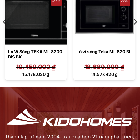
-22%
-22%
Lò Vi Sóng TEKA ML 8200
Lò vi sóng Teka ML 820 BI
BIS BK
19.459.000
₫
18.689.000
₫
Giá
Giá
15.178.020
₫
14.577.420
₫
gốc
gốc
Giá
Giá
là:
là:
hiện
hiện
19.459.000 ₫.
18.689.000 ₫.
tại
tại
là:
là:
15.178.020 ₫.
14.577.420 ₫.
Thành lập từ năm 2004, trải qua hơn 21 năm phát triển,