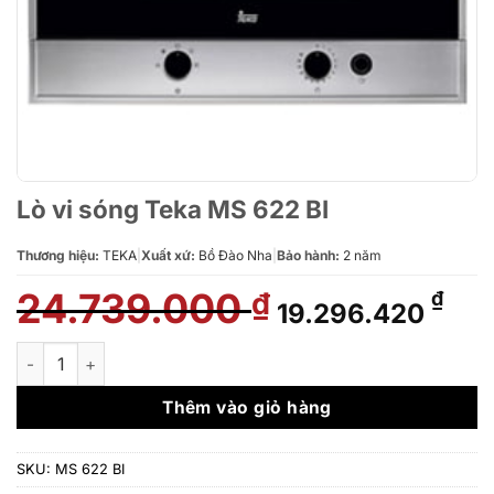
Lò vi sóng Teka MS 622 BI
Thương hiệu:
TEKA
|
Xuất xứ:
Bồ Đào Nha
|
Bảo hành:
2 năm
24.739.000
Giá
Giá
₫
₫
19.296.420
gốc
hiệ
là:
tại
Lò vi sóng Teka MS 622 BI số lượng
24.739.000 ₫.
là:
19.
Thêm vào giỏ hàng
SKU:
MS 622 BI