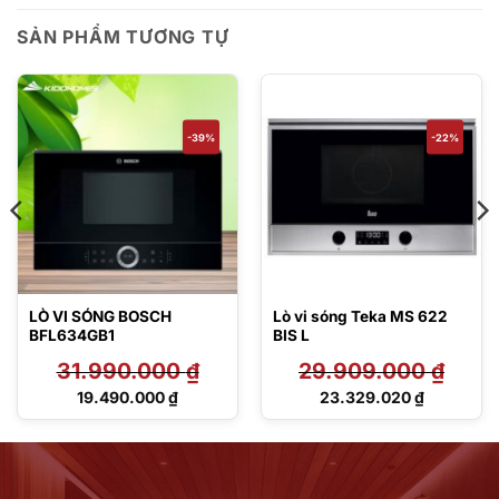
SẢN PHẨM TƯƠNG TỰ
-39%
-22%
LÒ VI SÓNG BOSCH
Lò vi sóng Teka MS 622
BFL634GB1
BIS L
31.990.000
₫
29.909.000
₫
Giá
Giá
19.490.000
₫
23.329.020
₫
gốc
gốc
Giá
Giá
là:
là:
hiện
hiện
31.990.000 ₫.
29.909.000 ₫.
tại
tại
là:
là:
19.490.000 ₫.
23.329.020 ₫.