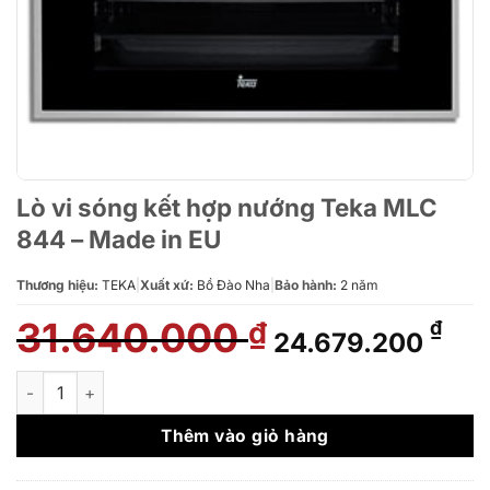
Lò vi sóng kết hợp nướng Teka MLC
844 – Made in EU
Thương hiệu:
TEKA
|
Xuất xứ:
Bồ Đào Nha
|
Bảo hành:
2 năm
31.640.000
Giá
Giá
₫
₫
24.679.200
gốc
hiệ
là:
tại
Lò vi sóng kết hợp nướng Teka MLC 844 - Made in EU số lượng
31.640.000 ₫.
là:
24.
Thêm vào giỏ hàng