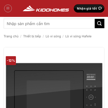
Bỏ
qua
Nhận giá tốt
nội
dung
Tìm
kiếm:
Trang chủ
/
Thiết bị bếp
/
Lò vi sóng
/
Lò vi sóng Hafele
-12%