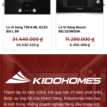
Lò Vi Sóng TEKA ML 8220
Lò Vi Sóng Bosch
BIS L BK
BEL520MS0K
31.449.000
₫
11.290.000
₫
Giá
Giá
24.530.220
₫
9.350.000
₫
gốc
gốc
Giá
Giá
là:
là:
hiện
hiện
31.449.000 ₫.
11.290.000 ₫.
tại
tại
là:
là:
24.530.220 ₫.
9.350.000 ₫.
Thành lập từ năm 2004, trải qua hơn 21 năm phát triển,
được sự ủng hộ của khách hàng,
Kidohomes hiện nay
là một trong những doanh nghiệp hàng đầu trong lĩnh