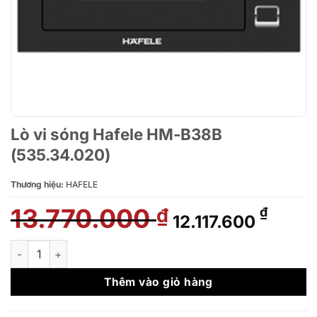
Lò vi sóng Hafele HM-B38B
(535.34.020)
Thương hiệu:
HAFELE
13.770.000
Giá
Giá
₫
₫
12.117.600
gốc
hiện
là:
tại
Lò vi sóng Hafele HM-B38B (535.34.020) số lượng
13.770.000 ₫.
là:
12.117
Thêm vào giỏ hàng