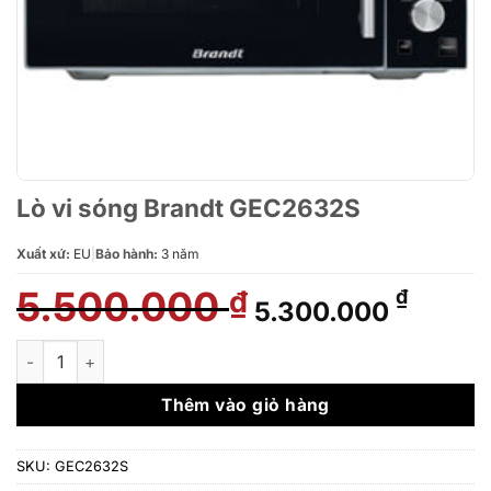
Lò vi sóng Brandt GEC2632S
Xuất xứ:
EU
|
Bảo hành:
3 năm
5.500.000
Giá
Giá
₫
₫
5.300.000
gốc
hiện
là:
tại
Lò vi sóng Brandt GEC2632S số lượng
5.500.000 ₫.
là:
5.300.
Thêm vào giỏ hàng
SKU:
GEC2632S