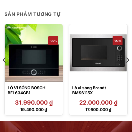
SẢN PHẨM TƯƠNG TỰ
-39%
-20%
LÒ VI SÓNG BOSCH
Lò vi sóng Brandt
BFL634GB1
BMS6115X
31.990.000
₫
22.000.000
₫
Giá
Giá
19.490.000
₫
17.600.000
₫
gốc
gốc
Giá
Giá
là:
là:
hiện
hiện
31.990.000 ₫.
22.000.000 ₫.
tại
tại
là:
là: