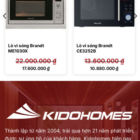
Lò vi sóng Brandt
Lò vi sóng Brandt
ME1030X
CE3252B
22.000.000
₫
13.600.000
₫
Giá
Giá
17.600.000
₫
10.880.000
₫
gốc
gốc
Giá
Giá
là:
là:
hiện
hiện
22.000.000 ₫.
13.600.000 ₫.
tại
tại
là:
là:
17.600.000 ₫.
10.880.000 ₫.
Thành lập từ năm 2004, trải qua hơn 21 năm phát triển,
được sự ủng hộ của khách hàng,
Kidohomes hiện nay