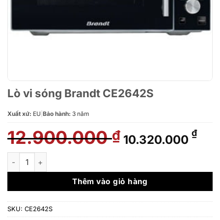
Lò vi sóng Brandt CE2642S
Xuất xứ:
EU
|
Bảo hành:
3 năm
12.900.000
Giá
Giá
₫
₫
10.320.000
gốc
hiệ
là:
tại
Lò vi sóng Brandt CE2642S số lượng
12.900.000 ₫.
là:
10.
Thêm vào giỏ hàng
SKU:
CE2642S