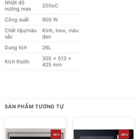
Nhiệt độ
250oC
nướng max
Công suất
900 W
Chất liệu/màu
Kính, Inox, màu
sắc
đen
Dung tích
26L
305 x 513 x
Kích thước
425 mm
SẢN PHẨM TƯƠNG TỰ
-20%
-20%