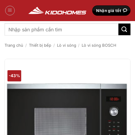
Bỏ
qua
Nhận giá tốt
nội
dung
Tìm
kiếm:
Trang chủ
/
Thiết bị bếp
/
Lò vi sóng
/
Lò vi sóng BOSCH
-43%