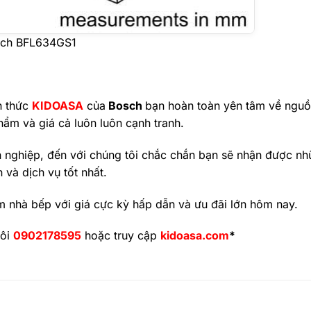
osch BFL634GS1
h thức
KIDOASA
của
Bosch
bạn hoàn toàn yên tâm về nguồ
hẩm và giá cả luôn luôn cạnh tranh.
 nghiệp, đến với chúng tôi chắc chắn bạn sẽ nhận được nh
n và dịch vụ tốt nhất.
 nhà bếp với giá cực kỳ hấp dẫn và ưu đãi lớn hôm nay.
tôi
0902178595
hoặc truy cập
kidoasa.com
*