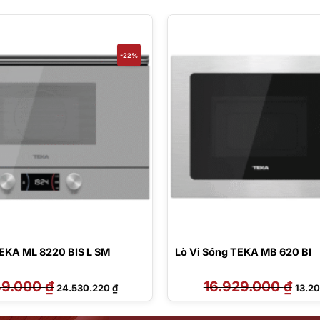
-22%
TEKA ML 8220 BIS L SM
Lò Vi Sóng TEKA MB 620 BI
49.000
₫
Giá
Giá
16.929.000
₫
Giá
24.530.220
₫
13.2
gốc
hiện
gốc
là:
tại
là:
31.449.000 ₫.
là:
16.92
24.530.220 ₫.