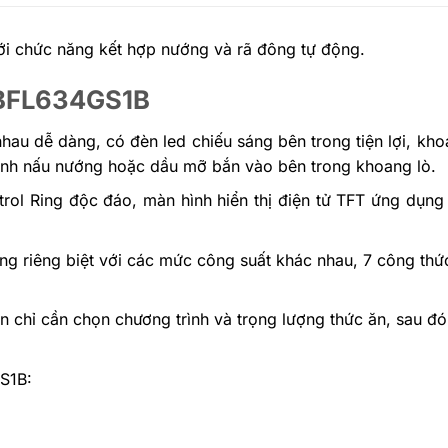
với chức năng kết hợp nướng và rã đông tự động.
h BFL634GS1B
hau dễ dàng, có đèn led chiếu sáng bên trong tiện lợi, kh
rình nấu nướng hoặc dầu mỡ bắn vào bên trong khoang lò.
ol Ring độc đáo, màn hình hiển thị điện tử TFT ứng dụng
g riêng biệt với các mức công suất khác nhau, 7 công thứ
chỉ cần chọn chương trình và trọng lượng thức ăn, sau đó th
S1B: