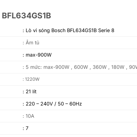
ch BFL634GS1B
:
Lò vi sóng Bosch BFL634GS1B Serie 8
: Âm tủ
: max-900W
: 5 mức: max-900W , 600W , 360W , 180W , 9
: 1220W
: 21 lít
: 220 – 240V / 50 – 60Hz
: 10A
: 7