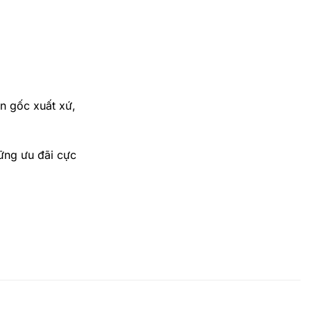
n gốc xuất xứ,
ững ưu đãi cực