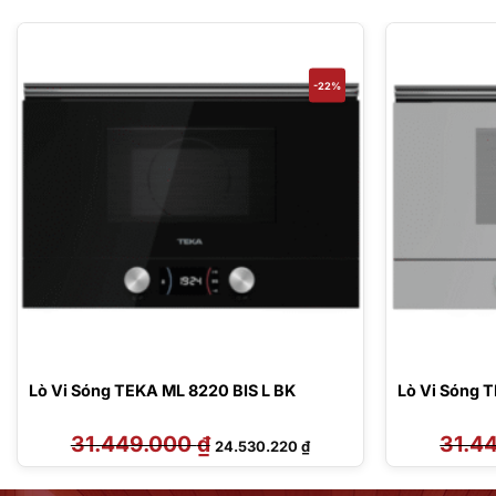
-22%
Lò Vi Sóng TEKA ML 8220 BIS L BK
Lò Vi Sóng 
31.449.000
₫
Giá
Giá
31.4
24.530.220
₫
gốc
hiện
là:
tại
31.449.000 ₫.
là:
 ₫.
24.530.220 ₫.