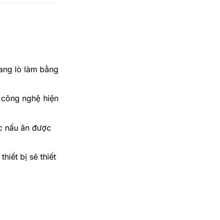
oang lò làm bằng
 công nghệ hiện
c nấu ăn được
iết bị sẽ thiết