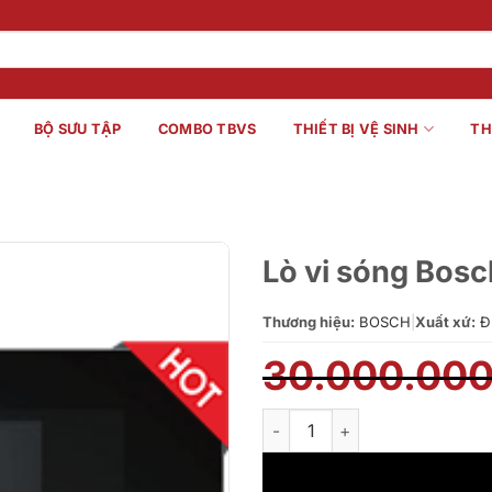
BỘ SƯU TẬP
COMBO TBVS
THIẾT BỊ VỆ SINH
TH
Lò vi sóng Bos
Thương hiệu:
BOSCH
|
Xuất xứ:
Đ
30.000.00
Lò vi sóng Bosch BFL634GS1 