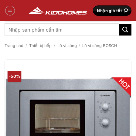
Bỏ
qua
Nhận giá tốt
nội
dung
Tìm
kiếm:
Trang chủ
/
Thiết bị bếp
/
Lò vi sóng
/
Lò vi sóng BOSCH
-50%