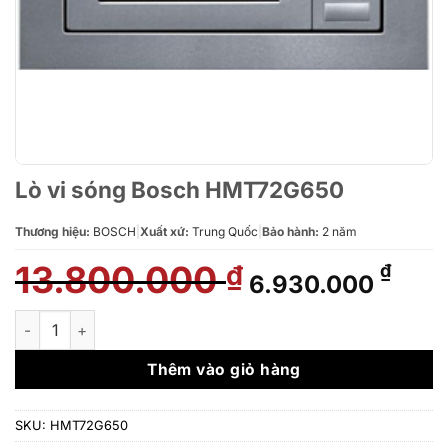
Lò vi sóng Bosch HMT72G650
Thương hiệu:
BOSCH
|
Xuất xứ:
Trung Quốc
|
Bảo hành:
2 năm
13.800.000
Giá
Giá
₫
₫
6.930.000
gốc
hiện
là:
tại
Lò vi sóng Bosch HMT72G650 số lượng
13.800.000 ₫.
là:
6.93
Thêm vào giỏ hàng
SKU:
HMT72G650