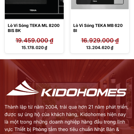
Lò Vi Sóng TEKA ML 8200
Lò Vi Sóng TEKA MB 620
BIS BK
BI
19.459.000
₫
16.929.000
₫
Giá
Giá
15.178.020
₫
13.204.620
₫
gốc
gốc
Giá
Giá
là:
là:
hiện
hiện
19.459.000 ₫.
16.929.000 ₫.
tại
tại
là:
là:
15.178.020 ₫.
13.204.620 ₫.
Thành lập từ năm 2004, trải qua hơn 21 năm phát triển,
được sự ủng hộ của khách hàng,
Kidohomes hiện nay
là một trong những doanh nghiệp hàng đầu trong lĩnh
vực Thiết bị Phòng tắm theo tiêu chuẩn Nhật Bản &