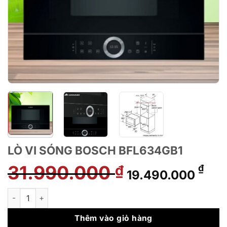
LÒ VI SÓNG BOSCH BFL634GB1
31.990.000
Giá
Giá
₫
₫
19.490.000
gốc
hiệ
là:
tại
LÒ VI SÓNG BOSCH BFL634GB1 số lượng
31.990.000 ₫.
là:
19.
Thêm vào giỏ hàng