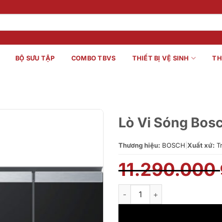
BỘ SƯU TẬP
COMBO TBVS
THIẾT BỊ VỆ SINH
TH
Lò Vi Sóng Bo
Thương hiệu:
BOSCH
|
Xuất xứ:
T
11.290.000
Lò Vi Sóng Bosch BEL520MS0