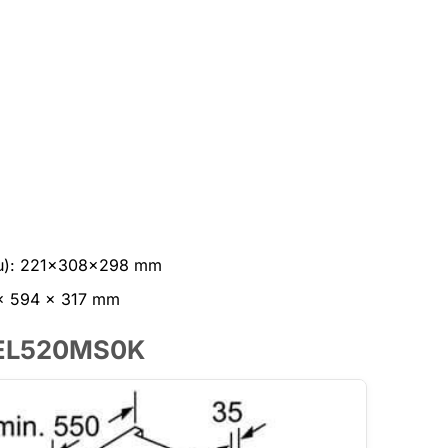
 sâu): 221x308x298 mm
2 x 594 x 317 mm
 BEL520MS0K