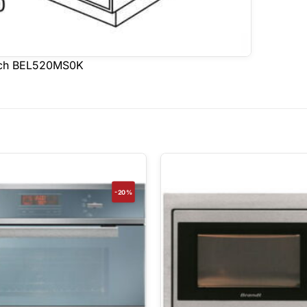
osch BEL520MS0K
-20%