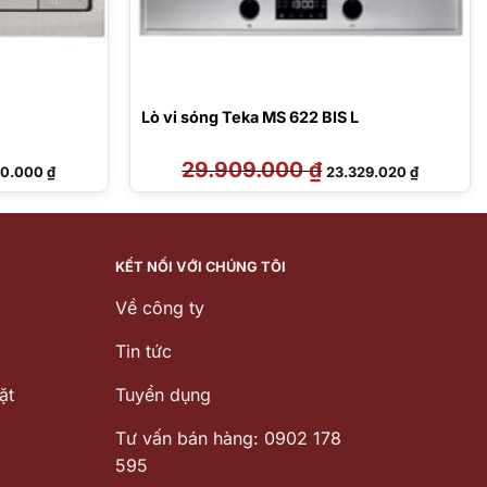
Lò vi sóng Teka MS 622 BIS L
Giá
29.909.000
₫
Giá
Giá
00.000
₫
23.329.020
₫
hiện
gốc
hiện
tại
là:
tại
0.000 ₫.
là:
29.909.000 ₫.
là:
17.600.000 ₫.
23.329.02
KẾT NỐI VỚI CHÚNG TÔI
Về công ty
Tin tức
ặt
Tuyển dụng
Tư vấn bán hàng: 0902 178
595