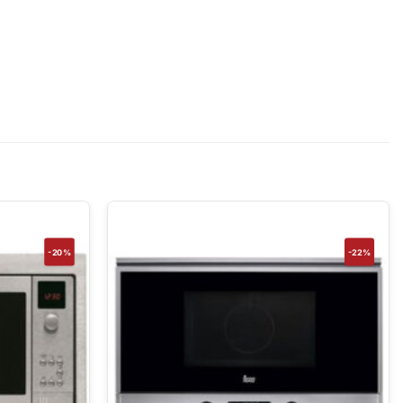
-20%
-22%