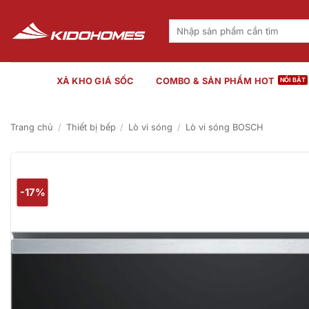
Bỏ
qua
Tìm
kiếm:
nội
dung
XẢ KHO GIÁ SỐC
COMBO & SẢN PHẨM HOT
Trang chủ
/
Thiết bị bếp
/
Lò vi sóng
/
Lò vi sóng BOSCH
-17%