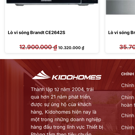
Lò vi sóng Brandt CE2642S
Lò vi sóng 
12.900.000
₫
Giá
Giá
35.7
10.320.000
₫
gốc
hiện
là:
tại
12.900.000 ₫.
là:
20 ₫.
10.320.000 ₫.
CHÍNH
Chính
Thành lập từ năm 2004, trải
qua hơn 21 năm phát triển,
Chính 
được sự ủng hộ của khách
hoàn t
hàng,
Kidohomes hiện nay là
Chinh
một trong những doanh nghiệp
hàng đầu trong lĩnh vực Thiết bị
Chính
Phòng tắm theo tiêu chuẩn