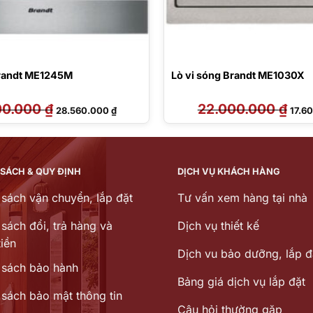
Brandt ME1245M
Lò vi sóng Brandt ME1030X
00.000
₫
Giá
Giá
22.000.000
₫
Giá
28.560.000
₫
17.6
gốc
hiện
gốc
là:
tại
là:
35.700.000 ₫.
là:
22.00
28.560.000 ₫.
 SÁCH & QUY ĐỊNH
DỊCH VỤ KHÁCH HÀNG
 sách vận chuyển, lắp đặt
Tư vấn xem hàng tại nhà
sách đổi, trả hàng và
Dịch vụ thiết kế
iền
Dịch vu bảo dưỡng, lắp đ
 sách bảo hành
Bảng giá dịch vụ lắp đặt
 sách bảo mật thông tin
Câu hỏi thường gặp