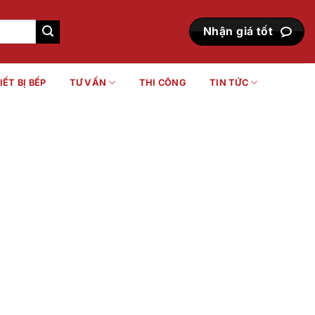
Nhận giá tốt
IẾT BỊ BẾP
TƯ VẤN
THI CÔNG
TIN TỨC