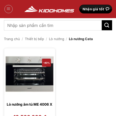
Bỏ
qua
Nhận giá tốt
nội
dung
Tìm
kiếm:
Trang chủ
/
Thiết bị bếp
/
Lò nướng
/
Lò nướng Cata
-40%
Lò nướng âm tủ ME 4006 X