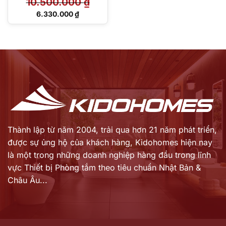
10.500.000
₫
Giá
6.330.000
₫
gốc
Giá
là:
hiện
10.500.000 ₫.
tại
là:
6.330.000 ₫.
Thành lập từ năm 2004, trải qua hơn 21 năm phát triển,
được sự ủng hộ của khách hàng,
Kidohomes hiện nay
là một trong những doanh nghiệp hàng đầu trong lĩnh
vực Thiết bị Phòng tắm theo tiêu chuẩn Nhật Bản &
Châu Âu...