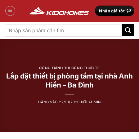
Bỏ
qua
Nhận giá tốt
nội
dung
Tìm
kiếm:
CÔNG TRÌNH THI CÔNG THỰC TẾ
Lắp đặt thiết bị phòng tắm tại nhà Anh
Hiển – Ba Đình
ĐĂNG VÀO
27/10/2020
BỞI
ADMIN