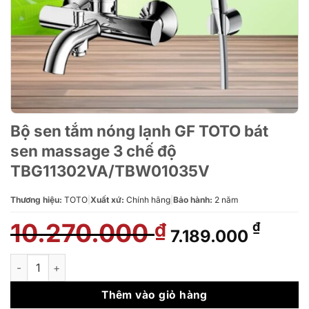
Bộ sen tắm nóng lạnh GF TOTO bát
sen massage 3 chế độ
TBG11302VA/TBW01035V
Thương hiệu:
TOTO
|
Xuất xứ:
Chính hãng
|
Bảo hành:
2 năm
10.270.000
Giá
Giá
₫
₫
7.189.000
gốc
hiện
là:
tại
Bộ sen tắm nóng lạnh GF TOTO bát sen massage 3 chế độ T
10.270.000 ₫.
là:
7.189.
Thêm vào giỏ hàng