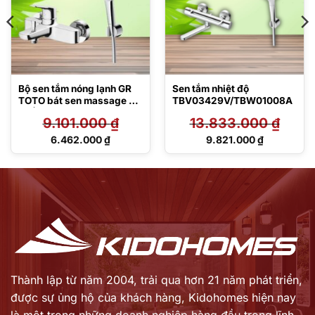
Bộ sen tắm nóng lạnh GR
Sen tắm nhiệt độ
TOTO bát sen massage 3
TBV03429V/TBW01008A
chế độ
9.101.000
₫
13.833.000
₫
TBG03302V/TBW01035V
Giá
Giá
6.462.000
₫
9.821.000
₫
gốc
gốc
Giá
Giá
là:
là:
hiện
hiện
9.101.000 ₫.
13.833.000 ₫.
tại
tại
là:
là:
6.462.000 ₫.
9.821.000 ₫.
Thành lập từ năm 2004, trải qua hơn 21 năm phát triển,
được sự ủng hộ của khách hàng,
Kidohomes hiện nay
là một trong những doanh nghiệp hàng đầu trong lĩnh