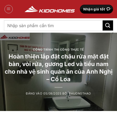
Bỏ
qua
Nhận giá tốt
nội
dung
Tìm
kiếm:
CÔNG TRÌNH THI CÔNG THỰC TẾ
Hoàn thiện lắp đặt chậu rửa mặt đặt
bàn, vòi rửa, gương Led và tiểu nam
cho nhà vệ sinh quán ăn của Anh Nghị
– Cổ Loa
ĐĂNG VÀO
05/09/2025
BỞI
PHUONGTHAO