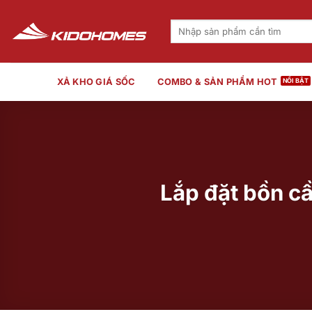
Bỏ
qua
Tìm
kiếm:
nội
dung
XẢ KHO GIÁ SỐC
COMBO & SẢN PHẨM HOT
Lắp đặt bồn c