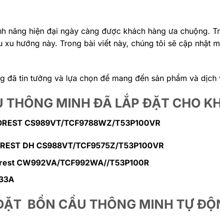
 tính năng hiện đại ngày càng được khách hàng ưa chuộng. 
xu hướng này. Trong bài viết này, chúng tôi sẽ cập nhật m
g đã tin tưởng và lựa chọn để mang đến sản phẩm và dịch v
 THÔNG MINH ĐÃ LẮP ĐẶT CHO K
NEOREST CS989VT/TCF9788WZ/T53P100VR
NEOREST DH CS988VT/TCF9575Z/T53P100VR
Neorest CW992VA/TCF992WA//T53P100R
433A
 ĐẶT BỒN CẦU THÔNG MINH TỰ ĐỘ