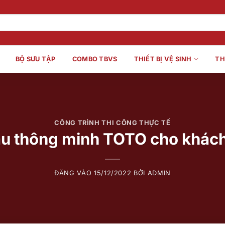
BỘ SƯU TẬP
COMBO TBVS
THIẾT BỊ VỆ SINH
TH
CÔNG TRÌNH THI CÔNG THỰC TẾ
ầu thông minh TOTO cho khác
ĐĂNG VÀO
15/12/2022
BỞI
ADMIN