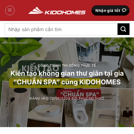
Bỏ
qua
Nhận giá tốt
nội
dung
Tìm
kiếm:
CÔNG TRÌNH THI CÔNG THỰC TẾ
Kiến tạo không gian thư giãn tại gia
“CHUẨN SPA” cùng KIDOHOMES
ĐĂNG VÀO
22/06/2026
BỞI
PHUONGTHAO